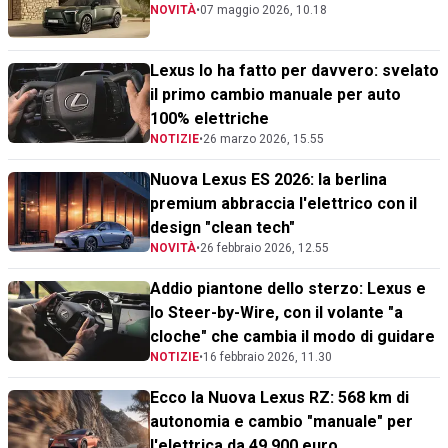
NOVITÀ
•
07 maggio 2026, 10.18
Lexus lo ha fatto per davvero: svelato
il primo cambio manuale per auto
100% elettriche
NOTIZIE
•
26 marzo 2026, 15.55
Nuova Lexus ES 2026: la berlina
premium abbraccia l'elettrico con il
design "clean tech"
NOVITÀ
•
26 febbraio 2026, 12.55
Addio piantone dello sterzo: Lexus e
lo Steer-by-Wire, con il volante "a
cloche" che cambia il modo di guidare
NOTIZIE
•
16 febbraio 2026, 11.30
Ecco la Nuova Lexus RZ: 568 km di
autonomia e cambio "manuale" per
l'elettrica da 49.900 euro