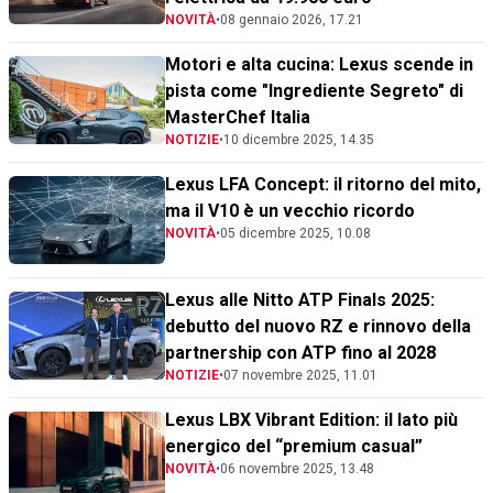
NOVITÀ
•
08 gennaio 2026, 17.21
Motori e alta cucina: Lexus scende in
pista come "Ingrediente Segreto" di
MasterChef Italia
NOTIZIE
•
10 dicembre 2025, 14.35
Lexus LFA Concept: il ritorno del mito,
ma il V10 è un vecchio ricordo
NOVITÀ
•
05 dicembre 2025, 10.08
Lexus alle Nitto ATP Finals 2025:
debutto del nuovo RZ e rinnovo della
partnership con ATP fino al 2028
NOTIZIE
•
07 novembre 2025, 11.01
Lexus LBX Vibrant Edition: il lato più
energico del “premium casual”
NOVITÀ
•
06 novembre 2025, 13.48