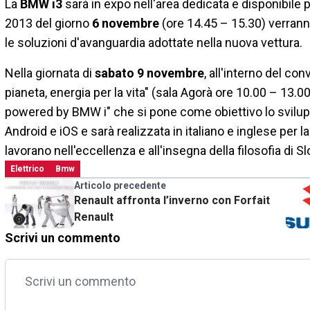
La
BMW i3
sarà in expo nell'area dedicata e disponibile 
2013 del giorno
6 novembre
(ore 14.45 – 15.30) verranno
le soluzioni d'avanguardia adottate nella nuova vettura.
Nella giornata di
sabato 9 novembre
, all'interno del co
pianeta, energia per la vita" (sala Agorà ore 10.00 – 13.0
powered by BMW i" che si pone come obiettivo lo svilupp
Android e iOS e sarà realizzata in italiano e inglese per 
lavorano nell'eccellenza e all'insegna della filosofia di 
Elettrico
Bmw
Articolo precedente
Renault affronta l’inverno con Forfait
Renault
Scrivi un commento