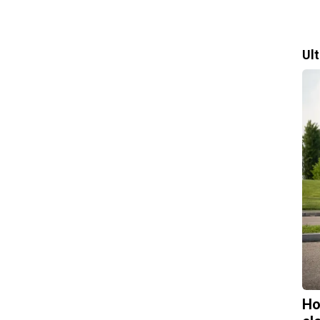
Ul
Ho