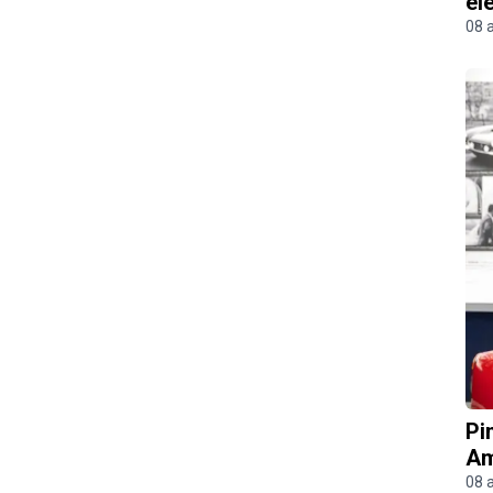
el
08 
Pi
Am
08 