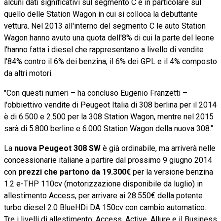
alcuni dati significativi sul segmento C e in particolare sul
quello delle Station Wagon in cui si colloca la debuttante
vettura. Nel 2013 all'interno del segmento C le auto Station
Wagon hanno avuto una quota dell'8% di cui la parte del leone
l'hanno fatta i diesel che rappresentano a livello di vendite
l'84% contro il 6% dei benzina, il 6% dei GPL e il 4% composto
da altri motori.
"Con questi numeri – ha concluso Eugenio Franzetti –
l'obbiettivo vendite di Peugeot Italia di 308 berlina per il 2014
è di 6.500 e 2.500 per la 308 Station Wagon, mentre nel 2015
sarà di 5.800 berline e 6.000 Station Wagon della nuova 308."
La
nuova Peugeot 308 SW
è già ordinabile, ma arriverà nelle
concessionarie italiane a partire dal prossimo 9 giugno 2014
con
prezzi che partono da 19.300€
per la versione benzina
1.2 e-THP 110cv (motorizzazione disponibile da luglio) in
allestimento Access, per arrivare ai 28.550€ della potente
turbo diesel 2.0 BlueHDi DA 150cv con cambio automatico.
Tre i livelli di allestimento: Access, Active, Allure e il Business