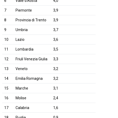
6
Valle d'Aosta
4,0
7
Piemonte
3,9
8
Provincia di Trento
3,9
9
Umbria
3,7
10
Lazio
3,6
11
Lombardia
3,5
12
Friuli Venezia Giulia
3,3
13
Veneto
3,2
14
Emilia Romagna
3,2
15
Marche
3,1
16
Molise
2,4
17
Calabria
1,6
18
Puglia
0,9