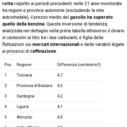
rotta
rispetto ai periodi precedenti: nelle 21 aree monitorate
tra regioni e province autonome (escludendo la rete
autostradale), il prezzo medio del
gasolio ha superato
quello della benzina
. Questa inversione di tendenza,
analizzata nel dettaglio nella prima tabella attraverso il divario
in centesimi al litro tra i due carburanti, è figlia delle
fluttuazioni sui
mercati internazionali
e delle variabili legate
ai processi di
raffinazione
.
Pos.
Regione
Differenza (centesimi/l)
1
Toscana
4,7
2
Provincia di Bolzano
4,5
3
Sardegna
4,2
4
Liguria
4,1
5
Abruzzo
4,0