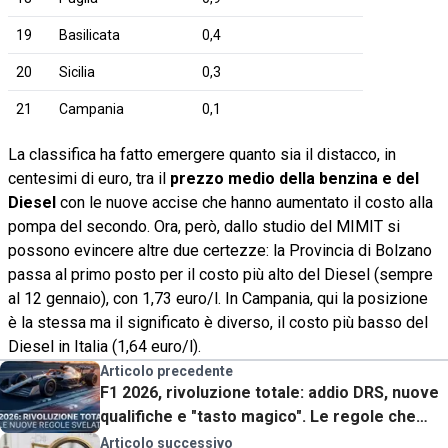
19
Basilicata
0,4
20
Sicilia
0,3
21
Campania
0,1
La classifica ha fatto emergere quanto sia il distacco, in
centesimi di euro, tra il
prezzo medio della benzina e del
Diesel
con le nuove accise che hanno aumentato il costo alla
pompa del secondo. Ora, però, dallo studio del MIMIT si
possono evincere altre due certezze: la Provincia di Bolzano
passa al primo posto per il costo più alto del Diesel (sempre
al 12 gennaio), con 1,73 euro/l. In Campania, qui la posizione
è la stessa ma il significato è diverso, il costo più basso del
Diesel in Italia (1,64 euro/l).
Articolo precedente
F1 2026, rivoluzione totale: addio DRS, nuove
qualifiche e "tasto magico". Le regole che
devi sapere
Articolo successivo