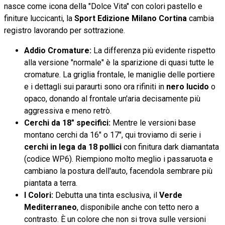
nasce come icona della "Dolce Vita" con colori pastello e
finiture luccicanti, la
Sport Edizione Milano Cortina
cambia
registro lavorando per sottrazione.
Addio Cromature:
La differenza più evidente rispetto
alla versione "normale" è la sparizione di quasi tutte le
cromature. La griglia frontale, le maniglie delle portiere
e i dettagli sui paraurti sono ora rifiniti in
nero lucido
o
opaco, donando al frontale un'aria decisamente più
aggressiva e meno retrò.
Cerchi da 18" specifici:
Mentre le versioni base
montano cerchi da 16" o 17", qui troviamo di serie i
cerchi in lega da 18 pollici
con finitura dark diamantata
(codice WP6). Riempiono molto meglio i passaruota e
cambiano la postura dell'auto, facendola sembrare più
piantata a terra.
I Colori:
Debutta una tinta esclusiva, il
Verde
Mediterraneo
, disponibile anche con tetto nero a
contrasto. È un colore che non si trova sulle versioni