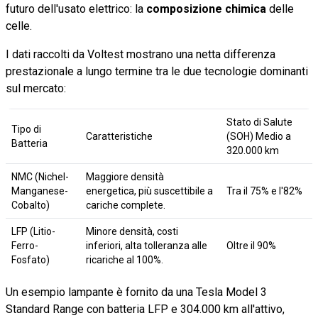
futuro dell'usato elettrico: la
composizione chimica
delle
celle.
I dati raccolti da Voltest mostrano una netta differenza
prestazionale a lungo termine tra le due tecnologie dominanti
sul mercato:
Stato di Salute
Tipo di
Caratteristiche
(SOH) Medio a
Batteria
320.000 km
NMC (Nichel-
Maggiore densità
Manganese-
energetica, più suscettibile a
Tra il 75% e l'82%
Cobalto)
cariche complete.
LFP (Litio-
Minore densità, costi
Ferro-
inferiori, alta tolleranza alle
Oltre il 90%
Fosfato)
ricariche al 100%.
Un esempio lampante è fornito da una Tesla Model 3
Standard Range con batteria LFP e 304.000 km all'attivo,