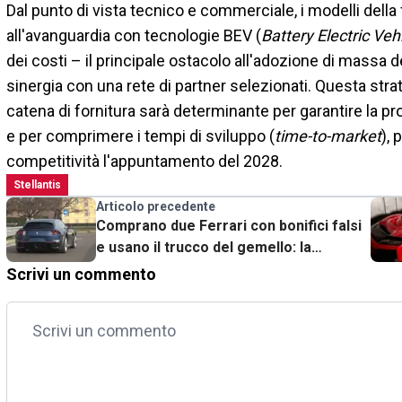
Dal punto di vista tecnico e commerciale, i modelli dell
all'avanguardia con tecnologie BEV (
Battery Electric Veh
dei costi – il principale ostacolo all'adozione di massa del
sinergia con una rete di partner selezionati. Questa stra
catena di fornitura sarà determinante per garantire la 
e per comprimere i tempi di sviluppo (
time-to-market
),
competitività l'appuntamento del 2028.
Stellantis
Articolo precedente
Comprano due Ferrari con bonifici falsi
e usano il trucco del gemello: la
Cassazione toglie il bolide alla famiglia
Scrivi un commento
Sinti