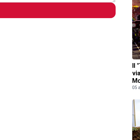
Il
vi
M
05 