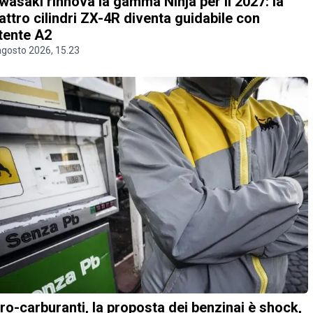
wasaki rinnova la gamma Ninja per il 2027: la
attro cilindri ZX-4R diventa guidabile con
tente A2
agosto 2026, 15.23
ro-carburanti, la proposta dei benzinai è shock,