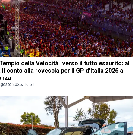
 "Tempio della Velocità" verso il tutto esaurito: al
a il conto alla rovescia per il GP d'Italia 2026 a
onza
agosto 2026, 16.51