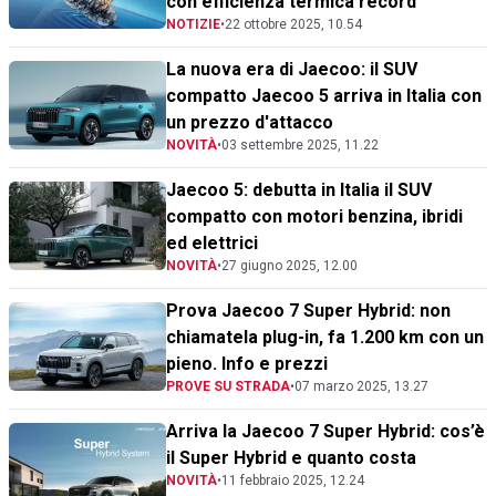
con efficienza termica record
NOTIZIE
•
22 ottobre 2025, 10.54
La nuova era di Jaecoo: il SUV
compatto Jaecoo 5 arriva in Italia con
un prezzo d'attacco
NOVITÀ
•
03 settembre 2025, 11.22
Jaecoo 5: debutta in Italia il SUV
compatto con motori benzina, ibridi
ed elettrici
NOVITÀ
•
27 giugno 2025, 12.00
Prova Jaecoo 7 Super Hybrid: non
chiamatela plug-in, fa 1.200 km con un
pieno. Info e prezzi
PROVE SU STRADA
•
07 marzo 2025, 13.27
Arriva la Jaecoo 7 Super Hybrid: cos’è
il Super Hybrid e quanto costa
NOVITÀ
•
11 febbraio 2025, 12.24