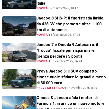
Italia
NOVITÀ
•
05 marzo 2026, 10.17
Jaecoo 8 SHS-P: il fuoristrada ibrido
da 428 CV che promette oltre 1.100
km di autonomia
NOVITÀ
•
16 febbraio 2026, 17.25
Jaecoo 7 e Omoda 9 Autocarro: il
"trucco" fiscale per risparmiare
(senza perdere i 5 posti)
NOVITÀ
•
11 dicembre 2025, 16.24
Prova Jaecoo 5: il SUV compatto
cinese vuole sfidare le grandi a meno
di 30.000 euro
PROVE SU STRADA
•
14 novembre 2025, 8.30
Omoda & Jaecoo sfida i motori di
Formula 1: in arrivo un nuovo motore