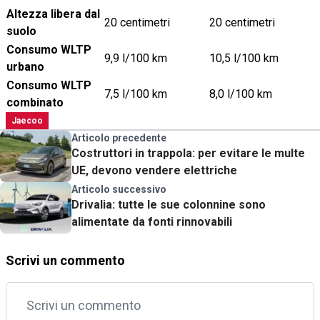
Altezza libera dal
20 centimetri
20 centimetri
suolo
Consumo WLTP
9,9 l/100 km
10,5 l/100 km
urbano
Consumo WLTP
7,5 l/100 km
8,0 l/100 km
combinato
Jaecoo
Articolo precedente
Costruttori in trappola: per evitare le multe
UE, devono vendere elettriche
Articolo successivo
Drivalia: tutte le sue colonnine sono
alimentate da fonti rinnovabili
Scrivi un commento