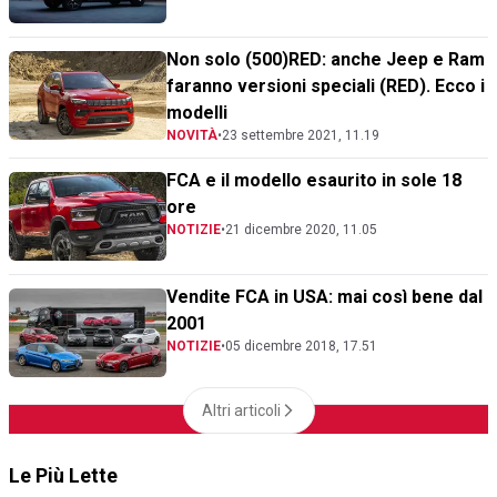
Non solo (500)RED: anche Jeep e Ram
faranno versioni speciali (RED). Ecco i
modelli
NOVITÀ
•
23 settembre 2021, 11.19
FCA e il modello esaurito in sole 18
ore
NOTIZIE
•
21 dicembre 2020, 11.05
Vendite FCA in USA: mai così bene dal
2001
NOTIZIE
•
05 dicembre 2018, 17.51
Altri articoli
Le Più Lette