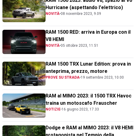
RAM 1500 2025: addio V8, spazio ai V6
Hurricane (aspettando l'elettrico)
NOVITÀ
•
08 novembre 2023, 9.09
RAM 1500 RED: arriva in Europa con il
V8 HEMI
NOVITÀ
•
05 ottobre 2023, 11.51
RAM 1500 TRX Lunar Edition: prova in
anteprima, prezzo, motore
PROVE SU STRADA
•
19 settembre 2023, 10.00
RAM al MIMO 2023: il 1500 TRX Havoc
traina un motoscafo Frauscher
NOTIZIE
•
16 giugno 2023, 17.33
Dodge e RAM al MIMO 2023: il V8 HEMI
protagonista nel Tempio della