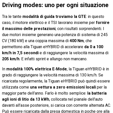
Driving modes: uno per ogni situazione
Tra le tante
modalità di guida troviamo la GTE
: in questo
caso, il motore elettrico e il TSI lavorano insieme per
fornire
il massimo delle prestazioni
, con risultati sorprendenti. I
due motori insieme generano una potenza di sistema di 245
CV (180 kW) e una coppia massima di
400 Nm
, che
permettono alla Tiguan eHYBRID di accelerare
da 0 a 100
km/h in 7,5 secondi
e di raggiungere la velocità massima di
205 km/h
. E infatti sprint e allungo non mancano.
In
modalità 100% elettrica E-Mode
, la Tiguan eHYBRID è in
grado di raggiungere la velocità massima di 130 km/h. Se
ricaricata regolarmente, la Tiguan eHYBRID può quindi essere
utilizzata come
una vettura a zero emissioni locali
per la
maggior parte dell’anno. Farlo è molto semplice:
la batteria
agli ioni di litio da 13 kWh
, collocata nel pianale dell’auto
davanti all’asse posteriore, si carica con corrente alternata AC.
Può essere ricaricata dalla presa domestica in poche ore alla