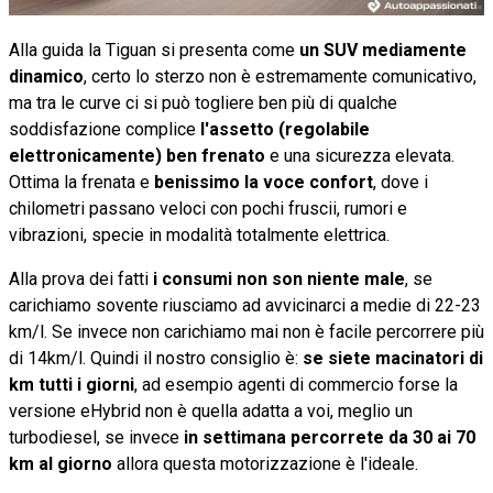
Alla guida la Tiguan si presenta come
un SUV mediamente
dinamico
, certo lo sterzo non è estremamente comunicativo,
ma tra le curve ci si può togliere ben più di qualche
soddisfazione complice
l'assetto (regolabile
elettronicamente) ben frenato
e una sicurezza elevata.
Ottima la frenata e
benissimo la voce confort
, dove i
chilometri passano veloci con pochi fruscii, rumori e
vibrazioni, specie in modalità totalmente elettrica.
Alla prova dei fatti
i consumi non son niente male
, se
carichiamo sovente riusciamo ad avvicinarci a medie di 22-23
km/l. Se invece non carichiamo mai non è facile percorrere più
di 14km/l. Quindi il nostro consiglio è:
se siete macinatori di
km tutti i giorni
, ad esempio agenti di commercio forse la
versione eHybrid non è quella adatta a voi, meglio un
turbodiesel, se invece
in settimana percorrete da 30 ai 70
km al giorno
allora questa motorizzazione è l'ideale.