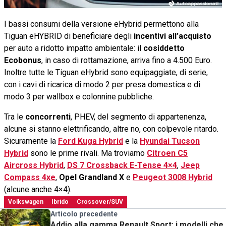
I bassi consumi della versione eHybrid permettono alla
Tiguan eHYBRID di beneficiare degli
incentivi all’acquisto
per auto a ridotto impatto ambientale: il
cosiddetto
Ecobonus
, in caso di rottamazione, arriva fino a 4.500 Euro.
Inoltre tutte le Tiguan eHybrid sono equipaggiate, di serie,
con i cavi di ricarica di modo 2 per presa domestica e di
modo 3 per wallbox e colonnine pubbliche.
Tra le
concorrenti
, PHEV, del segmento di appartenenza,
alcune si stanno elettrificando, altre no, con colpevole ritardo.
Sicuramente la
Ford Kuga Hybrid
e la
Hyundai Tucson
Hybrid
sono le prime rivali. Ma troviamo
Citroen C5
Aircross Hybrid
,
DS 7 Crossback E-Tense 4×4
,
Jeep
Compass 4xe
,
Opel Grandland X
e
Peugeot 3008 Hybrid
(alcune anche 4×4).
Volkswagen
Ibrido
Crossover/SUV
Articolo precedente
Addio alla gamma Renault Sport: i modelli che