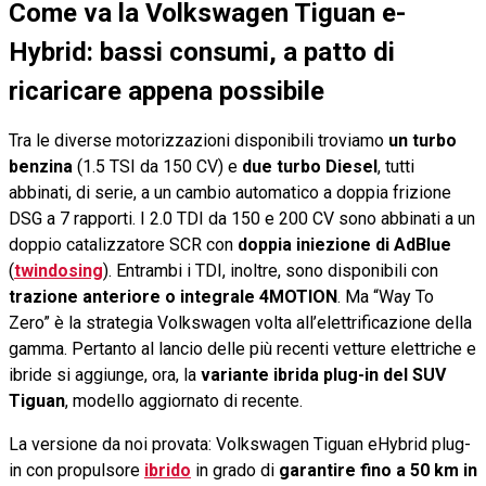
Come va la Volkswagen Tiguan e-
Hybrid: bassi consumi, a patto di
ricaricare appena possibile
Tra le diverse motorizzazioni disponibili troviamo
un turbo
benzina
(1.5 TSI da 150 CV) e
due turbo Diesel
, tutti
abbinati, di serie, a un cambio automatico a doppia frizione
DSG a 7 rapporti. I 2.0 TDI da 150 e 200 CV sono abbinati a un
doppio catalizzatore SCR con
doppia iniezione di AdBlue
(
twindosing
). Entrambi i TDI, inoltre, sono disponibili con
trazione anteriore o integrale 4MOTION
. Ma “Way To
Zero” è la strategia Volkswagen volta all’elettrificazione della
gamma. Pertanto al lancio delle più recenti vetture elettriche e
ibride si aggiunge, ora, la
variante ibrida plug-in del SUV
Tiguan
, modello aggiornato di recente.
La versione da noi provata: Volkswagen Tiguan eHybrid plug-
in con propulsore
ibrido
in grado di
garantire fino a 50 km in