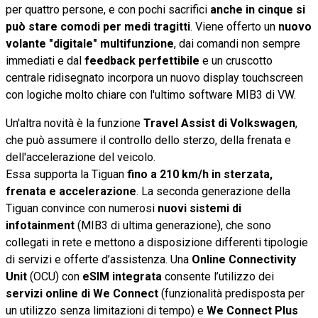
per quattro persone, e con pochi sacrifici
anche in cinque si
può stare comodi per medi tragitti
. Viene offerto un
nuovo
volante "digitale" multifunzione
, dai comandi non sempre
immediati e dal
feedback perfettibile
e un cruscotto
centrale ridisegnato incorpora un nuovo display touchscreen
con logiche molto chiare con l'ultimo software MIB3 di VW.
Un'altra novità è la funzione
Travel Assist di Volkswagen
,
che può assumere il controllo dello sterzo, della frenata e
dell'accelerazione del veicolo.
Essa supporta la Tiguan
fino a 210 km/h in sterzata,
frenata e accelerazione
. La seconda generazione della
Tiguan convince con numerosi
nuovi sistemi di
infotainment
(MIB3 di ultima generazione), che sono
collegati in rete e mettono a disposizione differenti tipologie
di servizi e offerte d’assistenza. Una
Online Connectivity
Unit
(OCU) con
eSIM integrata
consente l’utilizzo dei
servizi online di We Connect
(funzionalità predisposta per
un utilizzo senza limitazioni di tempo) e
We Connect Plus