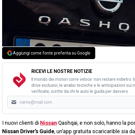
Aggiungi come fonte preferita su Google
RICEVI LE NOSTRE NOTIZIE
Il mondo dei motori corre veloce: non restare indietro. Is
drive esclusivi, le analisi tecniche e le anticipazioni su
verificate, scritte da chi le auto le guida per davvero.
I nuovi clienti di
Nissan
Qashqai, e non solo, hanno la pos
Nissan Driver’s Guide
, un’app gratuita scaricarible sia d