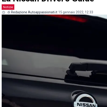
Notizie
di
Redazione Autoappassionati.it
15 gennaio 2022, 12.33