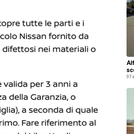
Al
sc
07 