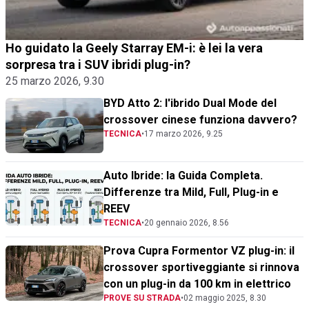
Ho guidato la Geely Starray EM-i: è lei la vera
sorpresa tra i SUV ibridi plug-in?
25 marzo 2026, 9.30
BYD Atto 2: l'ibrido Dual Mode del
crossover cinese funziona davvero?
TECNICA
•
17 marzo 2026, 9.25
Auto Ibride: la Guida Completa.
Differenze tra Mild, Full, Plug-in e
REEV
TECNICA
•
20 gennaio 2026, 8.56
Prova Cupra Formentor VZ plug-in: il
crossover sportiveggiante si rinnova
con un plug-in da 100 km in elettrico
PROVE SU STRADA
•
02 maggio 2025, 8.30