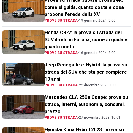
Prova su strada Subaru Crosstrek:
come si guida, quanto costa e cosa
propone l'erede della XV
PROVE SU STRADA
•
19 gennaio 2024, 8.00
Honda CR-V: la prova su strada del
SUV ibrido in Europa, come si guida e
quanto costa
PROVE SU STRADA
•
16 gennaio 2024, 8.00
Jeep Renegade e-Hybrid: la prova su
strada del SUV che sta per compiere
10 anni
PROVE SU STRADA
•
22 dicembre 2023, 8.30
Mercedes CLA 250e Coupé: prova su
strada, interni, autonomia, consumi,
prezzo
PROVE SU STRADA
•
27 novembre 2023, 10.01
Hyundai Kona Hybrid 2023: prova su