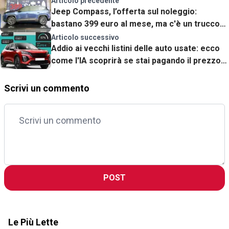
Articolo precedente
Jeep Compass, l’offerta sul noleggio:
bastano 399 euro al mese, ma c'è un trucco
(digitale). Analisi dell’offerta
Articolo successivo
Addio ai vecchi listini delle auto usate: ecco
come l'IA scoprirà se stai pagando il prezzo
giusto
Scrivi un commento
POST
Le Più Lette