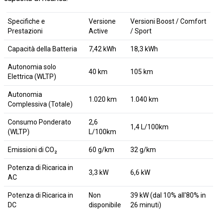
Specifiche e
Versione
Versioni Boost / Comfort
Prestazioni
Active
/ Sport
Capacità della Batteria
7,42 kWh
18,3 kWh
Autonomia solo
40 km
105 km
Elettrica (WLTP)
Autonomia
1.020 km
1.040 km
Complessiva (Totale)
Consumo Ponderato
2,6
1,4 L/100km
(WLTP)
L/100km
Emissioni di CO₂
60 g/km
32 g/km
Potenza di Ricarica in
3,3 kW
6,6 kW
AC
Potenza di Ricarica in
Non
39 kW (dal 10% all'80% in
DC
disponibile
26 minuti)