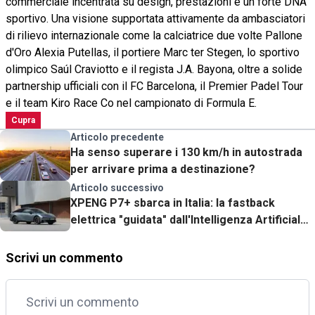
commerciale incentrata su design, prestazioni e un forte DNA
sportivo. Una visione supportata attivamente da ambasciatori
di rilievo internazionale come la calciatrice due volte Pallone
d'Oro Alexia Putellas, il portiere Marc ter Stegen, lo sportivo
olimpico Saúl Craviotto e il regista J.A. Bayona, oltre a solide
partnership ufficiali con il FC Barcelona, il Premier Padel Tour
e il team Kiro Race Co nel campionato di Formula E.
Cupra
Articolo precedente
Ha senso superare i 130 km/h in autostrada
per arrivare prima a destinazione?
Articolo successivo
XPENG P7+ sbarca in Italia: la fastback
elettrica "guidata" dall'Intelligenza Artificiale
che si ricarica in 12 minuti. Il prezzo
Scrivi un commento