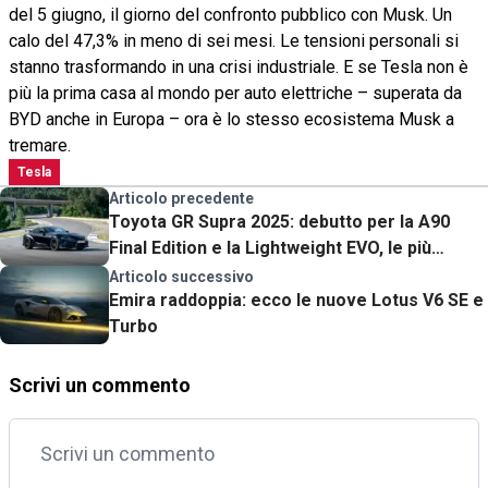
del 5 giugno, il giorno del confronto pubblico con Musk. Un
calo del 47,3% in meno di sei mesi. Le tensioni personali si
stanno trasformando in una crisi industriale. E se Tesla non è
più la prima casa al mondo per auto elettriche – superata da
BYD anche in Europa – ora è lo stesso ecosistema Musk a
tremare.
Tesla
Articolo precedente
Toyota GR Supra 2025: debutto per la A90
Final Edition e la Lightweight EVO, le più
estreme di sempre
Articolo successivo
Emira raddoppia: ecco le nuove Lotus V6 SE e
Turbo
Scrivi un commento