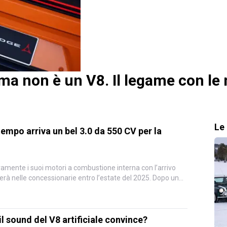
ma non è un V8. Il legame con le
Le 
tempo arriva un bel 3.0 da 550 CV per la
amente i suoi motori a combustione interna con l’arrivo
erà nelle concessionarie entro l’estate del 2025. Dopo un
l sound del V8 artificiale convince?