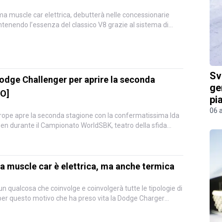
a muscle car elettrica, debutterà nelle concessionarie
ntenendo l’essenza del classico V8 grazie al sistema di
Sv
Dodge Challenger per aprire la seconda
ge
EO]
pi
06 
rope apre la seconda stagione con la confermatissima Ida
sen durante il Campionato WorldSBK, teatro della sfida
a muscle car è elettrica, ma anche termica
, un qualcosa che coinvolge e coinvolgerà tutte le tipologie di
 per questo motivo che ha preso vita la Dodge Charger