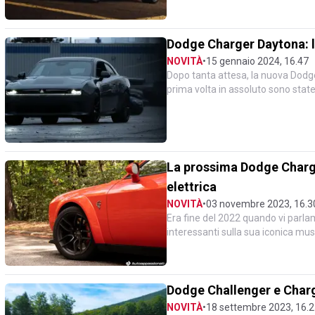
Dodge Charger Daytona: l’
NOVITÀ
•
15 gennaio 2024, 16.47
Dopo tanta attesa, la nuova Dodge
prima volta in assoluto sono state 
della nuova Do...
La prossima Dodge Charge
elettrica
NOVITÀ
•
03 novembre 2023, 16.3
Era fine del 2022 quando vi parla
interessanti sulla sua iconica mus
un’era dato che si...
Dodge Challenger e Charg
NOVITÀ
•
18 settembre 2023, 16.