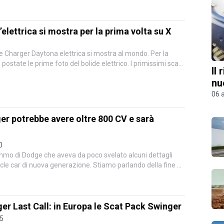
elettrica si mostra per la prima volta su X
 Charger Daytona elettrica si mostra al mondo. Per la
postate le prime foto del bolide elettrico. I primissimi scatti
Il
nu
06 
r potrebbe avere oltre 800 CV e sarà
0
mmo di Dodge che aveva da poco svelato alcuni dettagli
cle car di nuova generazione. Stiamo parlando della fine di
er Last Call: in Europa le Scat Pack Swinger
25