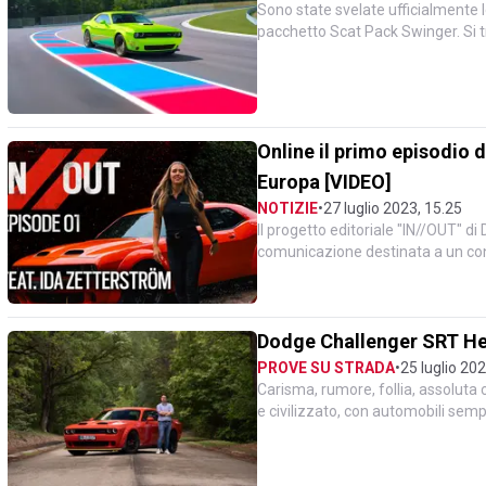
Sono state svelate ufficialmente
pacchetto Scat Pack Swinger. Si tr
esemplari ciascu...
Online il primo episodio 
Europa [VIDEO]
NOTIZIE
•
27 luglio 2023, 15.25
Il progetto editoriale "IN//OUT" d
comunicazione destinata a un cont
in Europa alla s...
Dodge Challenger SRT Hel
PROVE SU STRADA
•
25 luglio 20
Carisma, rumore, follia, assoluta
e civilizzato, con automobili sem
difetti, ma anche gr...