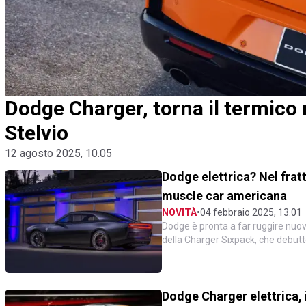
Dodge Charger, torna il termico 
Stelvio
12 agosto 2025, 10.05
Dodge elettrica? Nel frat
muscle car americana
NOVITÀ
•
04 febbraio 2025, 13.01
Dodge è pronta a far ruggire nuov
della Charger Sixpack, che debutt
periodo di incertezz...
Dodge Charger elettrica, i