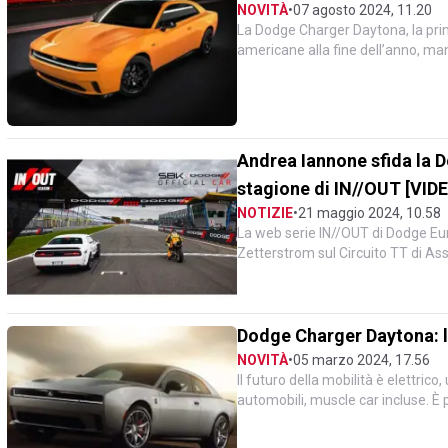
NOVITÀ
•
07 agosto 2024, 11.20
La Dodge Charger Daytona, la prim
americane alla fine dell’anno, ma
scarico Fratzonic. Cost...
Andrea Iannone sfida la 
stagione di IN//OUT [VID
NOTIZIE
•
21 maggio 2024, 10.58
La web serie IN//OUT di Dodge Eu
Zetterstrom sul Circuito TT di As
particolare Andrea Iann...
Dodge Charger Daytona: l
NOVITÀ
•
05 marzo 2024, 17.56
Il futuro della mobilità è elettrico
automobili, muscle car incluse. È
Daytona, la s...