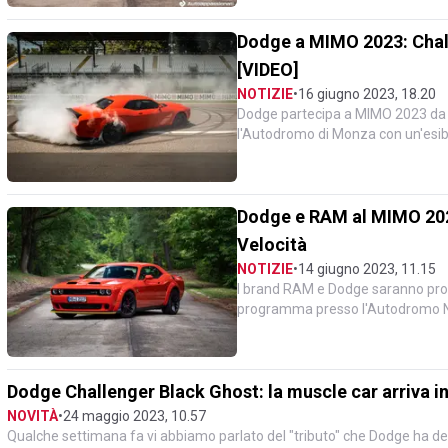
Dodge a MIMO 2023: Chal
[VIDEO]
NOTIZIE
•
16 giugno 2023, 18.20
Dodge partecipa a MIMO 2023 da 
l'Autodromo di Monza con un'esibi
festeggia il ritorno in veste uffi...
Dodge e RAM al MIMO 2023
Velocità
NOTIZIE
•
14 giugno 2023, 11.15
I brand RAM e Dodge saranno prota
programma presso l'Autodromo Na
Quale miglior tracciato per esalta.
Dodge Challenger Black Ghost: la muscle car arriva in 
NOVITÀ
•
24 maggio 2023, 10.57
Qualche settimana fa vi abbiamo parlato del "tributo" che Dodge ha dec