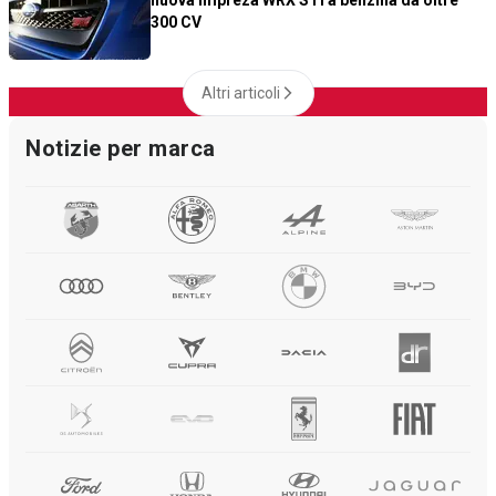
nuova Impreza WRX STi a benzina da oltre
300 CV
Altri articoli
Notizie per marca