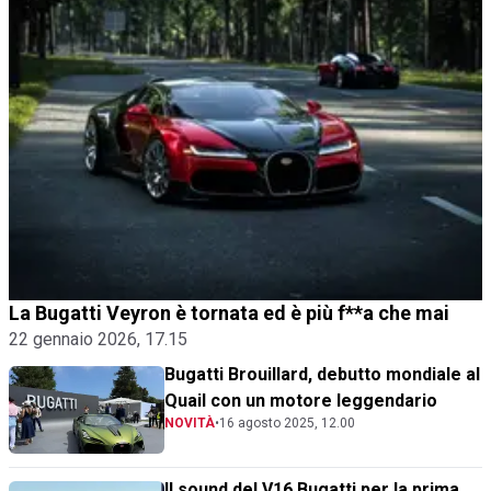
La Bugatti Veyron è tornata ed è più f**a che mai
22 gennaio 2026, 17.15
Bugatti Brouillard, debutto mondiale al
Quail con un motore leggendario
NOVITÀ
•
16 agosto 2025, 12.00
Il sound del V16 Bugatti per la prima