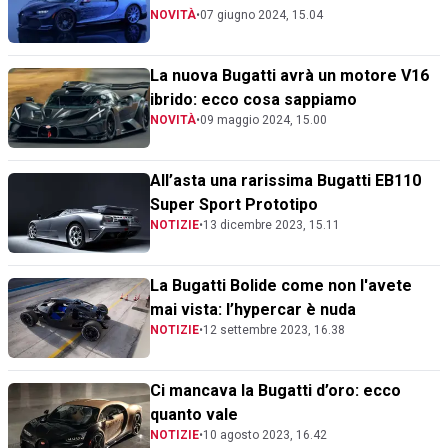
NOVITÀ
•
07 giugno 2024, 15.04
La nuova Bugatti avrà un motore V16
ibrido: ecco cosa sappiamo
NOVITÀ
•
09 maggio 2024, 15.00
All’asta una rarissima Bugatti EB110
Super Sport Prototipo
NOTIZIE
•
13 dicembre 2023, 15.11
La Bugatti Bolide come non l'avete
mai vista: l’hypercar è nuda
NOTIZIE
•
12 settembre 2023, 16.38
Ci mancava la Bugatti d’oro: ecco
quanto vale
NOTIZIE
•
10 agosto 2023, 16.42