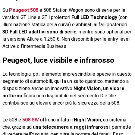
Su
Peugeot 508
e 508 Station Wagon sono di serie per le
versioni GT Line e GT i proiettori
Full LED Technology
(con
illuminazione statica della curva) e abbinati ai fari posteriori
3D Full LED adattivi sono di serie
, mentre sono optional per
la versione Allure a 1.250 €. Non disponibili per le entry level
Active o l’intermedia Business
Peugeot, luce visibile e infrarosso
La tecnologia, poi, elemento imprescindibile specie in questo
segmento di automobili, qui fa un salto quantico, mettendo a
disposizione anche un innovativo
Night Vision, un visore
notturno
finora non disponibile nel segmento D e che
contribuisce ad elevare ancor più la sicurezza della 508.
Le 508 e
508 SW
offrono infatti il
Night Vision
, un sistema
che, grazie ad
una telecamera a raggi infrarossi
, permette
di vedere nell’oscurità, ben oltre la portata dei fanali. Esso