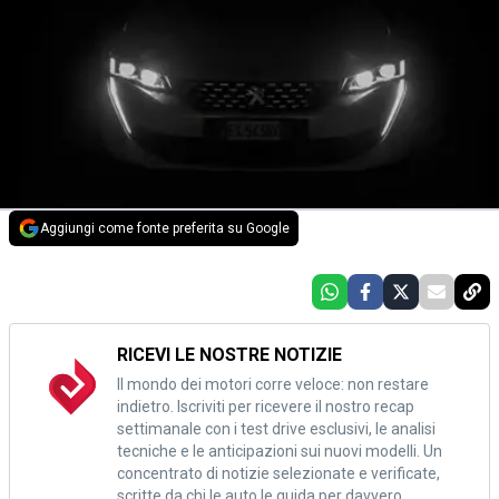
Aggiungi come fonte preferita su Google
RICEVI LE NOSTRE NOTIZIE
Il mondo dei motori corre veloce: non restare
indietro. Iscriviti per ricevere il nostro recap
settimanale con i test drive esclusivi, le analisi
tecniche e le anticipazioni sui nuovi modelli. Un
concentrato di notizie selezionate e verificate,
scritte da chi le auto le guida per davvero.