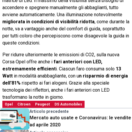
matrice di Led. Il massimo della visibilità senza bisogno di
accendere e spegnere manualmente gli abbaglianti, tutto
avviene automaticamente. Una illuminazione notevolmente
migliorata in condizioni di visibilità ridotta
, come durante la
notte, va a vantaggio anche del comfort di guida, soprattutto
per tutti coloro che percepiscono come disagevole la guida in
queste condizioni.
Per ridurre ulteriormente le emissioni di CO2, sulla nuova
Corsa Opel offre anche i
fari anteriori con LED,
estremamente efficient
i. Ciascun faro consuma solo
13
Watt
in modalità anabbagliante, con u
n risparmio di energia
dell’81%
rispetto ai fari alogeni. Grazie alla speciale
tecnologia dei riflettori, anche i fari anteriori con LED
trasformano la notte in giorno.
Opel
Citroen
Peugeot
DS Automobiles
Articolo precedente
Mercato auto usate e Coronavirus: le vendite
ad aprile 2020