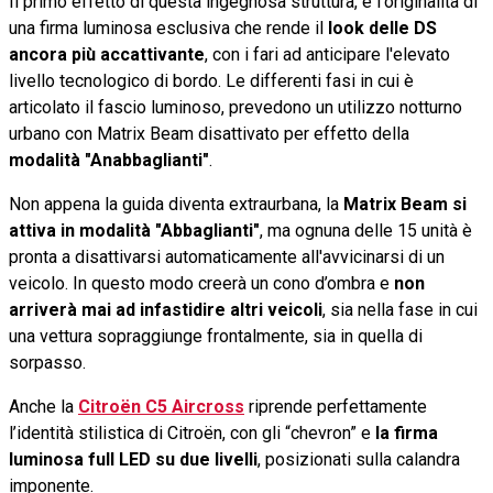
Il primo effetto di questa ingegnosa struttura, è l'originalità di
una firma luminosa esclusiva che rende il
look delle DS
ancora più accattivante
, con i fari ad anticipare l'elevato
livello tecnologico di bordo. Le differenti fasi in cui è
articolato il fascio luminoso, prevedono un utilizzo notturno
urbano con Matrix Beam disattivato per effetto della
modalità "Anabbaglianti"
.
Non appena la guida diventa extraurbana, la
Matrix Beam si
attiva in modalità "Abbaglianti"
, ma ognuna delle 15 unità è
pronta a disattivarsi automaticamente all'avvicinarsi di un
veicolo. In questo modo creerà un cono d’ombra e
non
arriverà mai ad infastidire altri veicoli
, sia nella fase in cui
una vettura sopraggiunge frontalmente, sia in quella di
sorpasso.
Anche la
Citroën C5 Aircross
riprende perfettamente
l’identità stilistica di Citroën, con gli “chevron” e
la firma
luminosa full LED su due livelli
, posizionati sulla calandra
imponente.