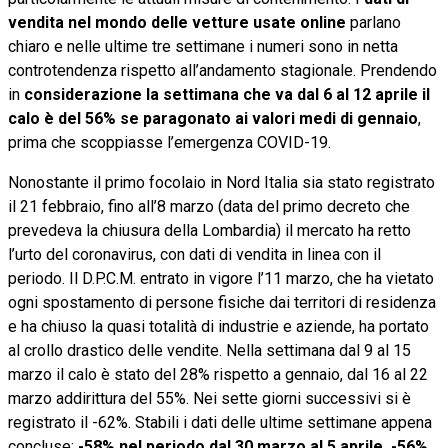
vendita nel mondo delle vetture usate online
parlano
chiaro e nelle ultime tre settimane i numeri sono in netta
controtendenza rispetto all’andamento stagionale. Prendendo
in
considerazione la settimana che va dal 6 al 12 aprile il
calo è del 56% se paragonato ai valori medi di gennaio
,
prima che scoppiasse l’emergenza COVID-19.
Nonostante il primo focolaio in Nord Italia sia stato registrato
il 21 febbraio, fino all’8 marzo (data del primo decreto che
prevedeva la chiusura della Lombardia) il mercato ha retto
l’urto del coronavirus, con dati di vendita in linea con il
periodo. Il D.P.C.M. entrato in vigore l’11 marzo, che ha vietato
ogni spostamento di persone fisiche dai territori di residenza
e ha chiuso la quasi totalità di industrie e aziende, ha portato
al crollo drastico delle vendite. Nella settimana dal 9 al 15
marzo il calo è stato del 28% rispetto a gennaio, dal 16 al 22
marzo addirittura del 55%. Nei sette giorni successivi si è
registrato il -62%. Stabili i dati delle ultime settimane appena
concluse:
-58% nel periodo dal 30 marzo al 5 aprile, -56%