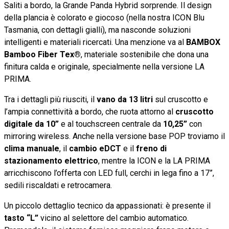
Saliti a bordo, la Grande Panda Hybrid sorprende. Il design
della plancia è colorato e giocoso (nella nostra ICON Blu
Tasmania, con dettagli gialli), ma nasconde soluzioni
intelligenti e materiali ricercati. Una menzione va al
BAMBOX
Bamboo Fiber Tex®
, materiale sostenibile che dona una
finitura calda e originale, specialmente nella versione LA
PRIMA.
Tra i dettagli più riusciti, il
vano da 13 litri
sul cruscotto e
l’ampia connettività a bordo, che ruota attorno al
cruscotto
digitale da 10”
e al touchscreen centrale da
10,25”
con
mirroring wireless. Anche nella versione base POP troviamo il
clima manuale
, il
cambio eDCT
e il
freno di
stazionamento elettrico
, mentre la ICON e la LA PRIMA
arricchiscono l’offerta con LED full, cerchi in lega fino a 17”,
sedili riscaldati e retrocamera.
Un piccolo dettaglio tecnico da appassionati: è presente il
tasto “L”
vicino al selettore del cambio automatico.