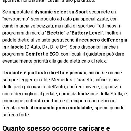
sportive, nonostante i cavalli siano più di 200.
Se impostate il
dynamic select su Sport
scoprirete un
“nervosismo” sconosciuto ad auto più specializzate, con
cambi marcia velocizzati, ma nulla di sportivo. Tutti nuovi i
programmi di marcia “
Electric
” e “
Battery Level
”. Inoltre i
paddle dietro al volante gestiscono il
recupero dell’energia
in rilascio
(D Auto, D+, D- e D–). Sono disponibili anche i
programmi
Comfort
e
ECO
, con i quali il guidatore può dare
eventualmente priorità alla guida elettrica o al relax.
Il volante è piuttosto diretto e preciso
, anche se rimane
sempre leggero in stile Mercedes. L’assetto, infine, è una
delle parti più riuscite dell’auto, sui freni, invece, il giudizio
non è dei migliori: il pedale, come da tradizione della Stella, è
comunque piuttosto morbido e il recupero energetico in
frenata rende
il comando poco modulabile,
specie quando
si frena forte.
Quanto spesso occorre caricare e