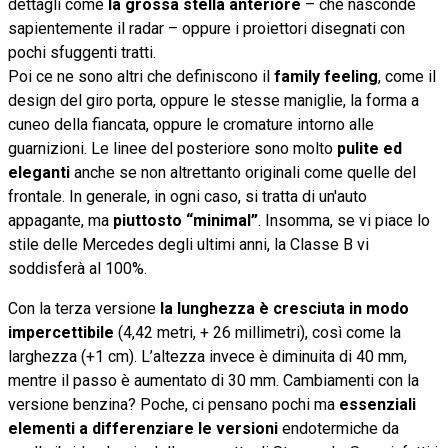
dettagli come
la grossa stella anteriore
– che nasconde
sapientemente il radar – oppure i proiettori disegnati con
pochi sfuggenti tratti.
Poi ce ne sono altri che definiscono il
family feeling
, come il
design del giro porta, oppure le stesse maniglie, la forma a
cuneo della fiancata, oppure le cromature intorno alle
guarnizioni. Le linee del posteriore sono molto
pulite ed
eleganti
anche se non altrettanto originali come quelle del
frontale. In generale, in ogni caso, si tratta di un'auto
appagante, ma
piuttosto “minimal”
. Insomma, se vi piace lo
stile delle Mercedes degli ultimi anni, la Classe B vi
soddisferà al 100%.
Con la terza versione
la lunghezza è cresciuta in modo
impercettibile
(4,42 metri, + 26 millimetri), così come la
larghezza (+1 cm). L’altezza invece è diminuita di 40 mm,
mentre il passo è aumentato di 30 mm. Cambiamenti con la
versione benzina? Poche, ci pensano pochi ma
essenziali
elementi a differenziare le versioni
endotermiche da