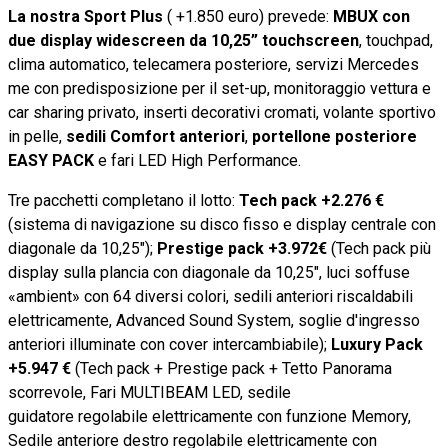
La nostra Sport Plus
( +1.850 euro) prevede:
MBUX con
due display widescreen da 10,25” touchscreen
, touchpad,
clima automatico, telecamera posteriore, servizi Mercedes
me con predisposizione per il set-up, monitoraggio vettura e
car sharing privato, inserti decorativi cromati, volante sportivo
in pelle,
sedili Comfort anteriori
,
portellone posteriore
EASY PACK
e fari LED High Performance.
Tre pacchetti completano il lotto:
Tech pack +2.276 €
(sistema di navigazione su disco fisso e display centrale con
diagonale da 10,25");
Prestige pack +3.972€
(Tech pack più
display sulla plancia con diagonale da 10,25", luci soffuse
«ambient» con 64 diversi colori, sedili anteriori riscaldabili
elettricamente, Advanced Sound System, soglie d'ingresso
anteriori illuminate con cover intercambiabile);
Luxury Pack
+5.947 €
(Tech pack + Prestige pack + Tetto Panorama
scorrevole, Fari MULTIBEAM LED, sedile
guidatore regolabile elettricamente con funzione Memory,
Sedile anteriore destro regolabile elettricamente con