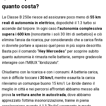
quanto costa?
La Classe B 250e riesce ad assicurare poco meno di
55 km
reali di autonomia in elettrico
, dopodiché il 1.3 turbo si
accende dal torpore. In ogni caso
l’autonomia complessiva
supera i 600 km
(nonostante i soli 30 litri di serbatoio) e ciò
elimina l’ansia da ricarica, pur considerando che a carica finita
vi dovrete portare a spasso quel peso in più sopra descritto.
Basta poi il comando “
Hey Mercedes
” per scoprire subito
quanto autonomia è rimasta nelle batterie, sempre gradevole
interagire con l’MBUX “ibridizzato”.
Chiudiamo con la ricarica e con i consumi. A batteria carica,
non è difficile toccare
i 30 km/l
, mentre esaurita la carica
rileviamo un comunque buono 15 km/l. Le ibride danno il
meglio in città e nei percorsi affrontati abbiamo messo alla
prova
la vettura anche in autostrada
, dove abbiamo
apprezzato l’ottima insonorizzazione, tranne in piena