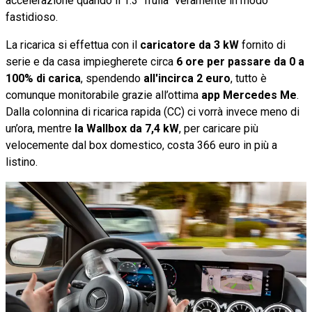
accelerazione quando il 1.3 “frulla” veramente in modo
fastidioso.
La ricarica si effettua con il
caricatore da 3 kW
fornito di
serie e da casa impiegherete circa
6 ore per passare da 0 a
100% di carica
, spendendo
all'incirca 2 euro
, tutto è
comunque monitorabile grazie all’ottima
app Mercedes Me
.
Dalla colonnina di ricarica rapida (CC) ci vorrà invece meno di
un’ora, mentre
la Wallbox da 7,4 kW
,
per caricare più
velocemente dal box domestico, costa 366 euro in più a
listino.