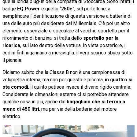
quella ibrida plug-in della compatta di Stoccarda. Sono infatti i
badge
EQ Power
e quello “
250e
”, sul portellone, a
semplificare l’identificazione di questa versione a batterie di
una delle auto più desiderate dai Millennials. C’è poi un altro
elemento essenziale e speculare al vecchio sportello per il
rifornimento di benzina: si tratta dello
sportello per la
ricarica
, sul lato destro della vettura. In vista posteriore, i
codini finti ingannano a meraviglia: il vero scarico sbuca sotto
il pianale.
Diciamo subito che la Classe B non è una campionessa di
volumetria interna, ma non per questo è piccola,
in quattro si
sta comodi
, il quinto patisce invece il divano rigido centrale.
Considerate le dimensioni esterne ci si potrebbe attendere
qualche cosa in più, anche dal
bagagliaio che si ferma a
meno di 450 litri
, ma per via della batteria del motore
elettrico.