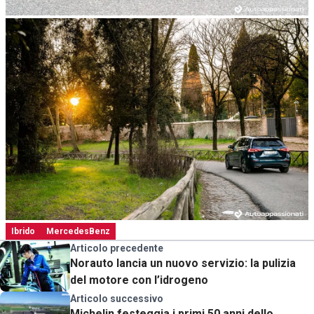
Ibrido
MercedesBenz
Articolo precedente
Norauto lancia un nuovo servizio: la pulizia
del motore con l’idrogeno
Articolo successivo
Michelin festeggia i primi 50 anni dello