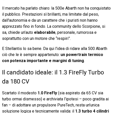
Il mercato ha parlato chiaro: la 500e Abarth non ha conquistato
il pubblico. Prestazioni sì brillanti, ma limitate dal peso,
dall'autonomia e da un carattere che i puristi non hanno
apprezzato fino in fondo. La community dello Scorpione, si
sa, chiede un’auto
elaborabile
, personale, rumorosa e
soprattutto con un motore che “respiri”.
E Stellantis lo sa bene. Da qui l’idea di ridare alla 500 Abarth
ciò che le è sempre appartenuto:
un powertrain termico
con potenza importante e margini di tuning
.
Il candidato ideale: il 1.3 FireFly Turbo
da 180 CV
Scartato il modesto
1.0 FireFly
(sia aspirato da 65 CV sia
turbo ormai dismesso) e archiviata l’ipotesi – poco gradita ai
fan – di adottare un propulsore PureTech, resta un’unica
soluzione logica e tecnicamente valida: il
1.3 turbo 4 cilindri