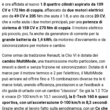
è ora affidata al nuovo
1.8 quattro cilindri aspirato da 109
CV e 172 Nm di coppia
, affiancato da
due motori elettrici
:
uno da
49 CV e 205
Nm che aiuta il 1.8, e uno da circa
20 CV
,
che a volte aiuta i due motori principali, per una
potenza di
sistema di 158 CV e 270 Nm di coppia
. Il motore elettrico
più piccolo, poi, fa anche da generatore di corrente per la
grande batteria da 1,4 kWh
, da motorino d’avviamento e da
sincronizzatore per motore e cambio.
Come ormai da tradizione Renault, la Clio VI è dotata del
cambio MultiMode
, una trasmissione molto particolare, con
innesti a denti e senza frizione né sincronizzatori. Dotata di 4
marce per il motore termico e 2 per l’elettrico, il MultiMode
può arrivare ad offrire fino a 15 combinazioni diverse tra le 6
marce totali, unendo efficienza, prestazioni e un feedback a
chi guida di un’auto con un cambio “classico”. Se già la 1.2 TCe
è vivace (0-100 km/h in 10,1 secondi
), la E-Tech 160 è quasi
sportiva, con un’accelerazione 0-100 km/h in 8,3 secondi
.
Grazie anche al lavoro fatto sulla aerodinamica, con un
Cx che