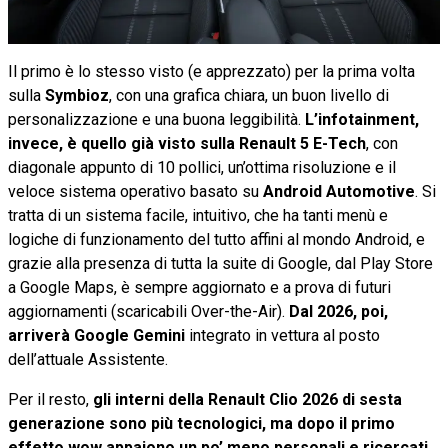
Il primo è lo stesso visto (e apprezzato) per la prima volta
sulla
Symbioz
, con una grafica chiara, un buon livello di
personalizzazione e una buona leggibilità.
L’infotainment,
invece, è quello già visto sulla Renault 5 E-Tech
, con
diagonale appunto di 10 pollici, un’ottima risoluzione e il
veloce sistema operativo basato su
Android Automotive
. Si
tratta di un sistema facile, intuitivo, che ha tanti menù e
logiche di funzionamento del tutto affini al mondo Android, e
grazie alla presenza di tutta la suite di Google, dal Play Store
a Google Maps, è sempre aggiornato e a prova di futuri
aggiornamenti (scaricabili Over-the-Air).
Dal 2026, poi,
arriverà Google Gemini
integrato in vettura al posto
dell’attuale Assistente.
Per il resto,
gli interni della Renault Clio 2026 di sesta
generazione sono più tecnologici, ma dopo il primo
effetto wow appaiono un po’ meno personali e ricercati