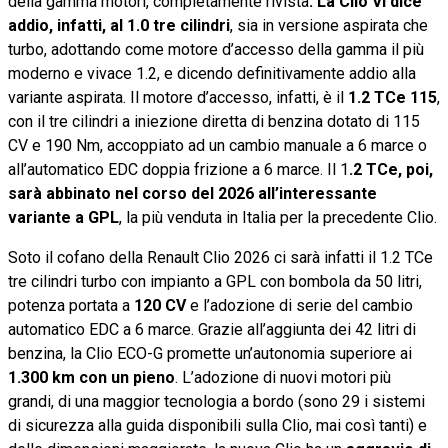
della gamma motori, completamente rivista
. La Clio VI dice
addio, infatti, al 1.0 tre cilindri
, sia in versione aspirata che
turbo, adottando come motore d’accesso della gamma il più
moderno e vivace 1.2, e dicendo definitivamente addio alla
variante aspirata. Il motore d’accesso, infatti, è il
1.2 TCe 115
,
con il tre cilindri a iniezione diretta di benzina dotato di 115
CV e 190 Nm, accoppiato ad un cambio manuale a 6 marce o
all’automatico EDC doppia frizione a 6 marce. Il 1
.2 TCe, poi,
sarà abbinato nel corso del 2026 all’interessante
variante a GPL
, la più venduta in Italia per la precedente Clio.
Soto il cofano della Renault Clio 2026 ci sarà infatti il 1.2 TCe
tre cilindri turbo con impianto a GPL con bombola da 50 litri,
potenza portata a
120 CV
e l’adozione di serie del cambio
automatico EDC a 6 marce. Grazie all’aggiunta dei 42 litri di
benzina, la Clio ECO-G promette un’autonomia superiore ai
1.300 km con un pieno
. L’adozione di nuovi motori più
grandi, di una maggior tecnologia a bordo (sono 29 i sistemi
di sicurezza alla guida disponibili sulla Clio, mai così tanti) e