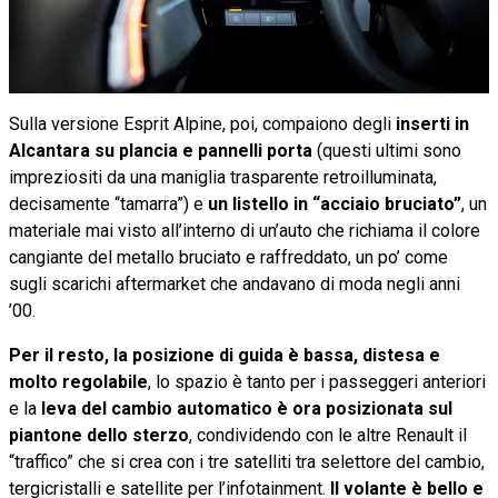
Sulla versione Esprit Alpine, poi, compaiono degli
inserti in
Alcantara su plancia e pannelli porta
(questi ultimi sono
impreziositi da una maniglia trasparente retroilluminata,
decisamente “tamarra”) e
un listello in “acciaio bruciato”
, un
materiale mai visto all’interno di un’auto che richiama il colore
cangiante del metallo bruciato e raffreddato, un po’ come
sugli scarichi aftermarket che andavano di moda negli anni
’00.
Per il resto, la posizione di guida è bassa, distesa e
molto regolabile
, lo spazio è tanto per i passeggeri anteriori
e la
leva del cambio automatico è ora posizionata sul
piantone dello sterzo
, condividendo con le altre Renault il
“traffico” che si crea con i tre satelliti tra selettore del cambio,
tergicristalli e satellite per l’infotainment.
Il volante è bello e