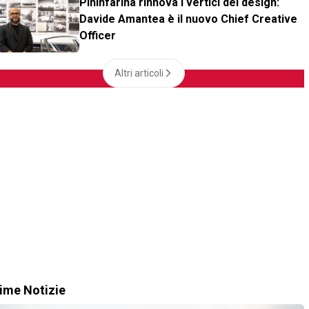
Pininfarina rinnova i vertici del design:
Davide Amantea è il nuovo Chief Creative
Officer
Altri articoli
time Notizie