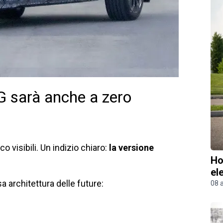
 G sarà anche a zero
o visibili. Un indizio chiaro:
la versione
Ho
el
 architettura delle future:
08 