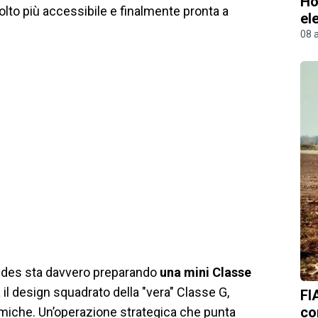
Ho
to più accessibile e finalmente pronta a
el
08 
edes sta davvero preparando
una mini Classe
l design squadrato della "vera" Classe G,
FI
co
omiche. Un’operazione strategica che punta