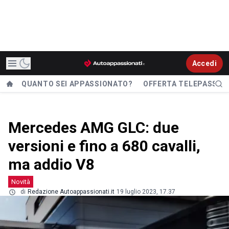
Accedi
QUANTO SEI APPASSIONATO?
OFFERTA TELEPASS
Mercedes AMG GLC: due
versioni e fino a 680 cavalli,
ma addio V8
Novità
di
Redazione Autoappassionati.it
19 luglio 2023, 17.37