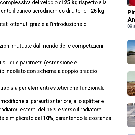
 complessiva del veicolo di
25 kg
rispetto alla
e il carico aerodinamico di ulteriori
25 kg
.
Pi
Am
ati ottenuti grazie all'introduzione di
08 
ioni mutuate dal mondo delle competizioni
i su due parametri (estensione e
nio incollato con schema a doppio braccio
fuso sia per elementi estetici che funzionali.
odifiche al paraurti anteriore, allo splitter e
radiatori esterni del
15%
e verso il radiatore
te è migliorato del
10%
, garantendo la costanza