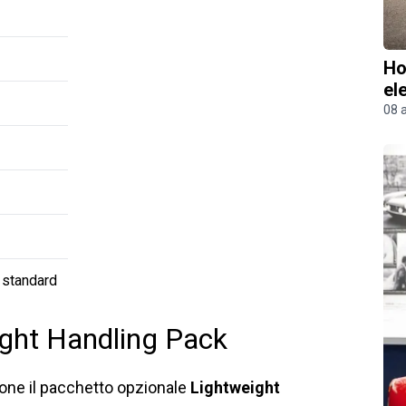
Ho
el
08 
 standard
eight Handling Pack
pone il pacchetto opzionale
Lightweight