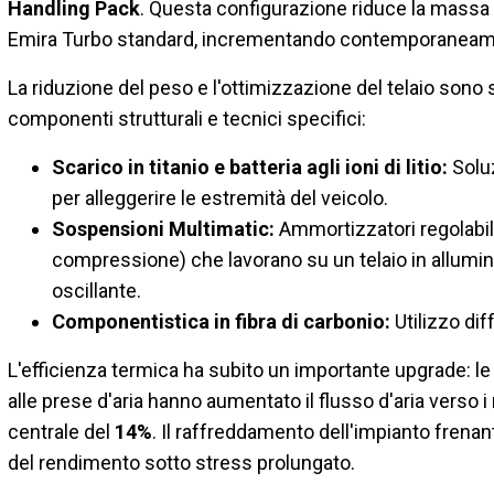
Handling Pack
. Questa configurazione riduce la massa
Emira Turbo standard, incrementando contemporaneament
La riduzione del peso e l'ottimizzazione del telaio sono st
componenti strutturali e tecnici specifici:
Scarico in titanio e batteria agli ioni di litio:
Soluz
per alleggerire le estremità del veicolo.
Sospensioni Multimatic:
Ammortizzatori regolabil
compressione) che lavorano su un telaio in allumi
oscillante.
Componentistica in fibra di carbonio:
Utilizzo dif
L'efficienza termica ha subito un importante upgrade: le m
alle prese d'aria hanno aumentato il flusso d'aria verso i 
centrale del
14%
. Il raffreddamento dell'impianto frenan
del rendimento sotto stress prolungato.