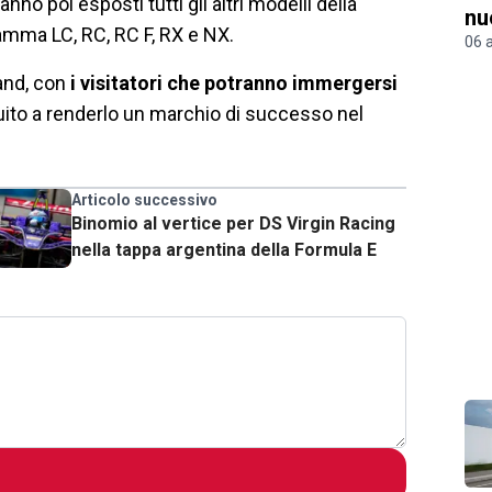
o poi esposti tutti gli altri modelli della
nu
amma LC, RC, RC F, RX e NX.
06 
and, con
i visitatori che potranno immergersi
uito a renderlo un marchio di successo nel
Articolo successivo
Binomio al vertice per DS Virgin Racing
nella tappa argentina della Formula E