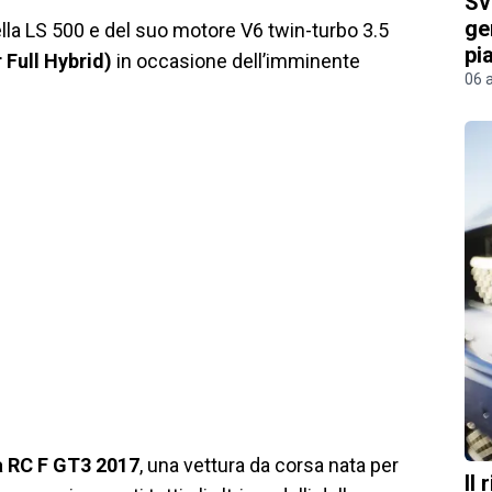
Sv
ge
ella LS 500 e del suo motore V6 twin-turbo 3.5
pi
 Full Hybrid)
in occasione dell’imminente
06 
a RC F GT3 2017
, una vettura da corsa nata per
Il