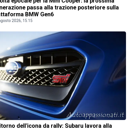
olta epocale per la Mini Cooper: la prossima
nerazione passa alla trazione posteriore sulla
attaforma BMW Gen6
agosto 2026, 15.15
 ritorno dell'icona da rally: Subaru lavora alla