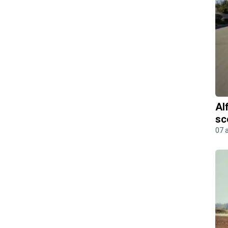
Al
sc
07 