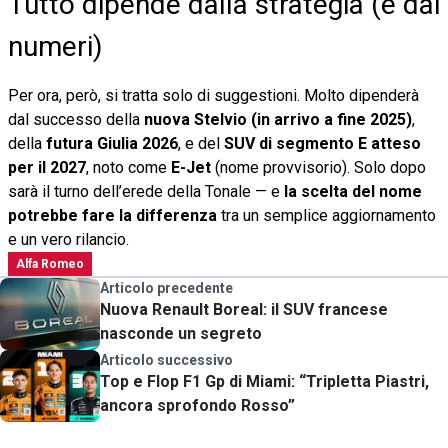
Tutto dipende dalla strategia (e dai
numeri)
Per ora, però, si tratta solo di suggestioni. Molto dipenderà
dal successo della
nuova Stelvio (in arrivo a fine 2025)
,
della
futura Giulia 2026
, e del
SUV di segmento E atteso
per il 2027
, noto come
E-Jet
(nome provvisorio). Solo dopo
sarà il turno dell’erede della Tonale — e
la scelta del nome
potrebbe fare la differenza
tra un semplice aggiornamento
e un vero rilancio.
Alfa Romeo
Articolo precedente
Nuova Renault Boreal: il SUV francese
nasconde un segreto
Articolo successivo
Top e Flop F1 Gp di Miami: “Tripletta Piastri,
ancora sprofondo Rosso”