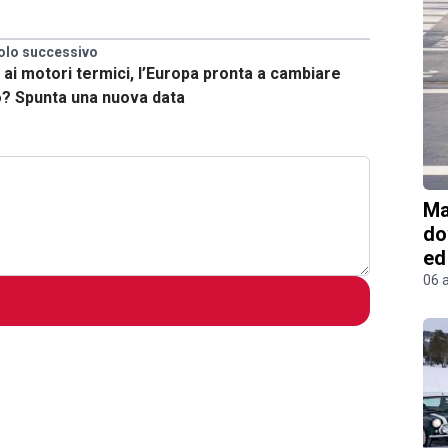
olo successivo
 ai motori termici, l’Europa pronta a cambiare
o? Spunta una nuova data
Ma
do
ed
06 