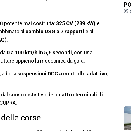
PO
05 
iù potente mai costruita:
325 CV (239 kW)
e
 abbinato al
cambio DSG a 7 rapporti
e al
AQ)
.
 da
0 a 100 km/h in 5,6 secondi
, con una
fruttare appieno la meccanica da gara.
, adotta
sospensioni DCC a controllo adattivo
,
a dal suono distintivo dei
quattro terminali di
à CUPRA.
 delle corse