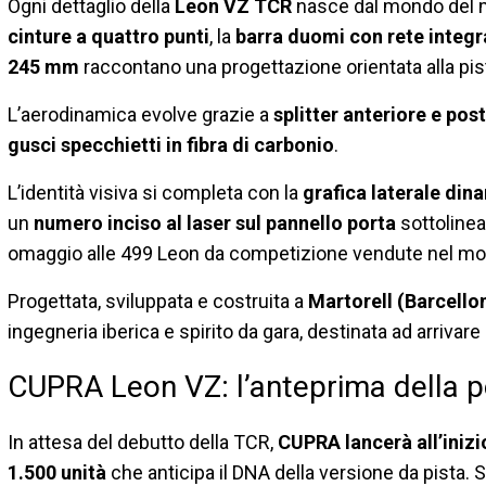
Ogni dettaglio della
Leon VZ TCR
nasce dal mondo del m
cinture a quattro punti
, la
barra duomi con rete integr
245 mm
raccontano una progettazione orientata alla pis
L’aerodinamica evolve grazie a
splitter anteriore e pos
gusci specchietti in fibra di carbonio
.
L’identità visiva si completa con la
grafica laterale din
un
numero inciso al laser sul pannello porta
sottolinea 
omaggio alle 499 Leon da competizione vendute nel m
Progettata, sviluppata e costruita a
Martorell (Barcello
ingegneria iberica e spirito da gara, destinata ad arrivar
CUPRA Leon VZ: l’anteprima della 
In attesa del debutto della TCR,
CUPRA lancerà all’inizi
1.500 unità
che anticipa il DNA della versione da pista. S