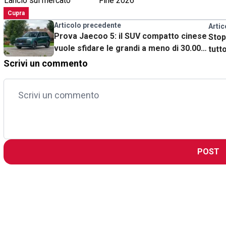
Lancio sul mercato
Fine 2026
Cupra
Articolo precedente
Artic
Prova Jaecoo 5: il SUV compatto cinese
Stop
vuole sfidare le grandi a meno di 30.000
tutt
euro
Scrivi un commento
POST