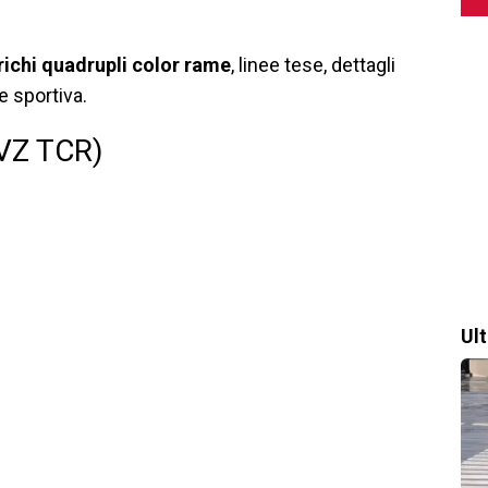
richi quadrupli color rame
, linee tese, dettagli
e sportiva.
 VZ TCR)
Ul