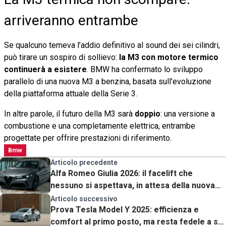
arriveranno entrambe
Se qualcuno temeva l’addio definitivo al sound dei sei cilindri,
può tirare un sospiro di sollievo:
la M3 con motore termico
continuerà a esistere
. BMW ha confermato lo sviluppo
parallelo di una nuova M3 a benzina, basata sull’evoluzione
della piattaforma attuale della Serie 3.
In altre parole, il futuro della M3 sarà
doppio
: una versione a
combustione e una completamente elettrica, entrambe
progettate per offrire prestazioni di riferimento.
Bmw
Articolo precedente
Alfa Romeo Giulia 2026: il facelift che
nessuno si aspettava, in attesa della nuova
generazione?
Articolo successivo
Prova Tesla Model Y 2025: efficienza e
comfort al primo posto, ma resta fedele a sé