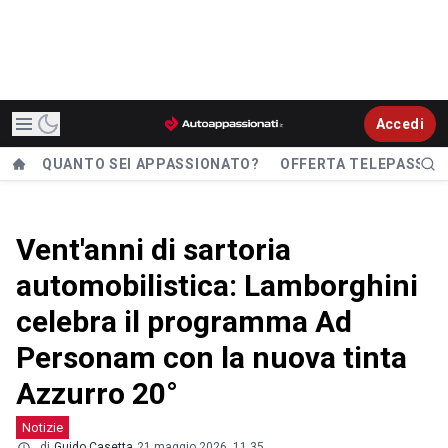
Accedi
QUANTO SEI APPASSIONATO?
OFFERTA TELEPASS
Vent'anni di sartoria
automobilistica: Lamborghini
celebra il programma Ad
Personam con la nuova tinta
Azzurro 20°
Notizie
di
Guido Casetta
21 maggio 2026, 11.35