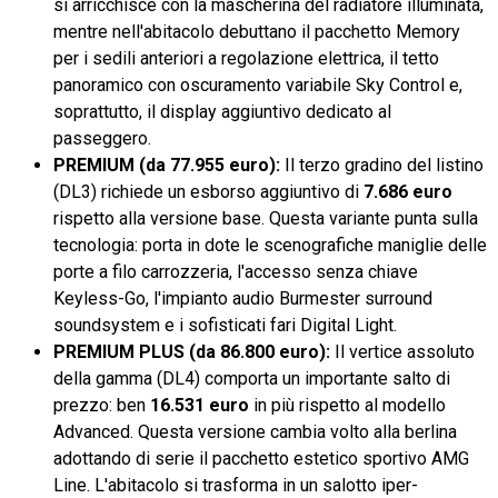
si arricchisce con la mascherina del radiatore illuminata,
mentre nell'abitacolo debuttano il pacchetto Memory
per i sedili anteriori a regolazione elettrica, il tetto
panoramico con oscuramento variabile Sky Control e,
soprattutto, il display aggiuntivo dedicato al
passeggero.
PREMIUM (da 77.955 euro):
Il terzo gradino del listino
(DL3) richiede un esborso aggiuntivo di
7.686 euro
rispetto alla versione base. Questa variante punta sulla
tecnologia: porta in dote le scenografiche maniglie delle
porte a filo carrozzeria, l'accesso senza chiave
Keyless-Go, l'impianto audio Burmester surround
soundsystem e i sofisticati fari Digital Light.
PREMIUM PLUS (da 86.800 euro):
Il vertice assoluto
della gamma (DL4) comporta un importante salto di
prezzo: ben
16.531 euro
in più rispetto al modello
Advanced. Questa versione cambia volto alla berlina
adottando di serie il pacchetto estetico sportivo AMG
Line. L'abitacolo si trasforma in un salotto iper-