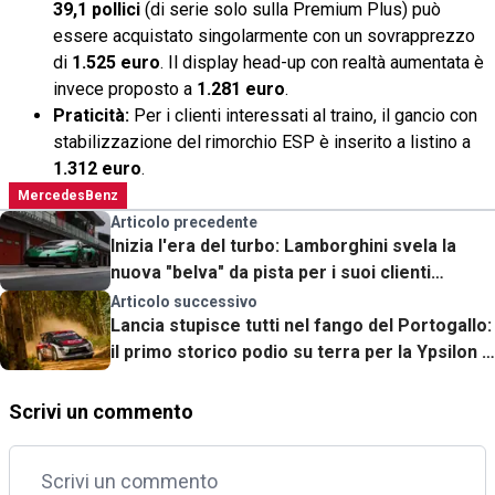
39,1 pollici
(di serie solo sulla Premium Plus) può
essere acquistato singolarmente con un sovrapprezzo
di
1.525 euro
. Il display head-up con realtà aumentata è
invece proposto a
1.281 euro
.
Praticità:
Per i clienti interessati al traino, il gancio con
stabilizzazione del rimorchio ESP è inserito a listino a
1.312 euro
.
MercedesBenz
Articolo precedente
Inizia l'era del turbo: Lamborghini svela la
nuova "belva" da pista per i suoi clienti
esclusivi
Articolo successivo
Lancia stupisce tutti nel fango del Portogallo:
il primo storico podio su terra per la Ypsilon è
realtà
Scrivi un commento