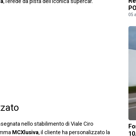
Re
ma
, l’erede da pista dell’iconica supercar.
PO
05 
zzato
nsegnata nello stabilimento di Viale Ciro
Fo
ramma
MCXlusiva
, il cliente ha personalizzato la
10