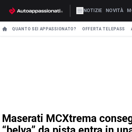
NOTIZIE
NOVITÀ
M
QUANTO SEI APPASSIONATO?
OFFERTA TELEPASS
Maserati MCXtrema conseg
“belva” da pista entra in u