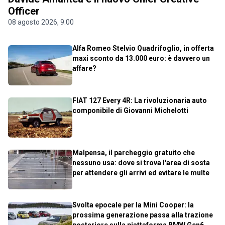
Officer
08 agosto 2026, 9.00
Alfa Romeo Stelvio Quadrifoglio, in offerta
maxi sconto da 13.000 euro: è davvero un
affare?
FIAT 127 Every 4R: La rivoluzionaria auto
componibile di Giovanni Michelotti
Malpensa, il parcheggio gratuito che
nessuno usa: dove si trova l'area di sosta
per attendere gli arrivi ed evitare le multe
Svolta epocale per la Mini Cooper: la
prossima generazione passa alla trazione