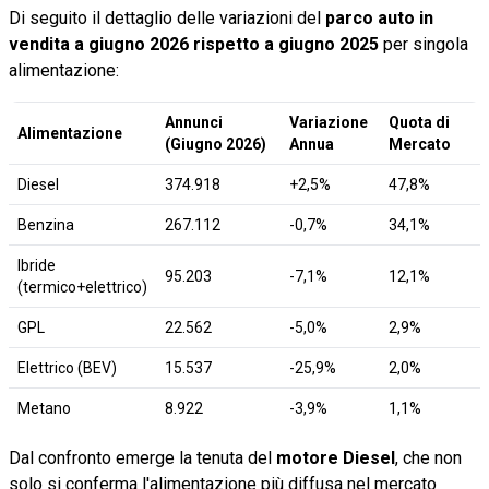
Di seguito il dettaglio delle variazioni del
parco auto in
vendita a giugno 2026 rispetto a giugno 2025
per singola
alimentazione:
Annunci
Variazione
Quota di
Alimentazione
(Giugno 2026)
Annua
Mercato
Diesel
374.918
+2,5%
47,8%
Benzina
267.112
-0,7%
34,1%
Ibride
95.203
-7,1%
12,1%
(termico+elettrico)
GPL
22.562
-5,0%
2,9%
Elettrico (BEV)
15.537
-25,9%
2,0%
Metano
8.922
-3,9%
1,1%
Dal confronto emerge la tenuta del
motore Diesel
, che non
solo si conferma l'alimentazione più diffusa nel mercato