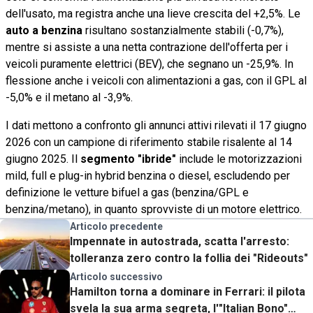
dell'usato, ma registra anche una lieve crescita del +2,5%. Le
auto a benzina
risultano sostanzialmente stabili (-0,7%),
mentre si assiste a una netta contrazione dell'offerta per i
veicoli puramente elettrici (BEV), che segnano un -25,9%. In
flessione anche i veicoli con alimentazioni a gas, con il GPL al
-5,0% e il metano al -3,9%.
I dati mettono a confronto gli annunci attivi rilevati il 17 giugno
2026 con un campione di riferimento stabile risalente al 14
giugno 2025. Il
segmento "ibride"
include le motorizzazioni
mild, full e plug-in hybrid benzina o diesel, escludendo per
definizione le vetture bifuel a gas (benzina/GPL e
benzina/metano), in quanto sprovviste di un motore elettrico.
Articolo precedente
Impennate in autostrada, scatta l'arresto:
tolleranza zero contro la follia dei "Rideouts"
Articolo successivo
Hamilton torna a dominare in Ferrari: il pilota
svela la sua arma segreta, l'"Italian Bono"