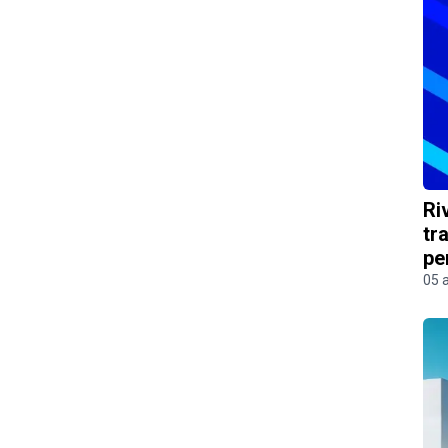
Ri
tr
pe
05 