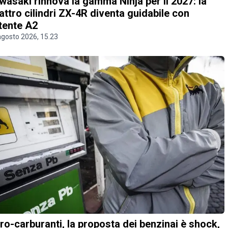
wasaki rinnova la gamma Ninja per il 2027: la
attro cilindri ZX-4R diventa guidabile con
tente A2
agosto 2026, 15.23
ro-carburanti, la proposta dei benzinai è shock,