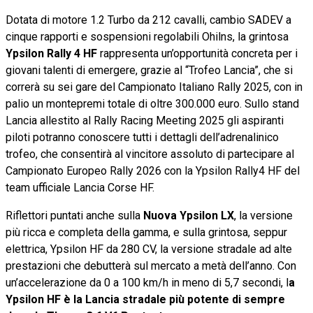
Dotata di motore 1.2 Turbo da 212 cavalli, cambio SADEV a
cinque rapporti e sospensioni regolabili Ohilns, la grintosa
Ypsilon Rally 4 HF
rappresenta un’opportunità concreta per i
giovani talenti di emergere, grazie al “Trofeo Lancia”, che si
correrà su sei gare del Campionato Italiano Rally 2025, con in
palio un montepremi totale di oltre 300.000 euro. Sullo stand
Lancia allestito al Rally Racing Meeting 2025 gli aspiranti
piloti potranno conoscere tutti i dettagli dell’adrenalinico
trofeo, che consentirà al vincitore assoluto di partecipare al
Campionato Europeo Rally 2026 con la Ypsilon Rally4 HF del
team ufficiale Lancia Corse HF.
Riflettori puntati anche sulla
Nuova Ypsilon LX
, la versione
più ricca e completa della gamma, e sulla grintosa, seppur
elettrica, Ypsilon HF da 280 CV, la versione stradale ad alte
prestazioni che debutterà sul mercato a metà dell’anno. Con
un’accelerazione da 0 a 100 km/h in meno di 5,7 secondi, l
a
Ypsilon HF è la Lancia stradale più potente di sempre