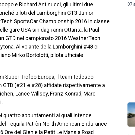
copo e Richard Antinucci, gli ultimi due
07 
nché piloti del Lamborghini GT3 Junior
erTech SportsCar Championship 2016 in classe
le gare USA sin dagli anni Ottanta, la Paul
racán GTD nel campionato 2016 WeatherTech
ytona. Al volante della Lamborghini #48 ci
ano Mirko Bortolotti, pilota ufficiale
ni Super Trofeo Europa, il team tedesco
n GTD (#21 e #28) affidate rispettivamente a
eichen, Lance Willsey, Franz Konrad, Marc
i.
ei quattro appuntamenti ai quali intende
to del Tequila Patròn North American Endurance
 6 Ore del Glen e la Petit Le Mans a Road