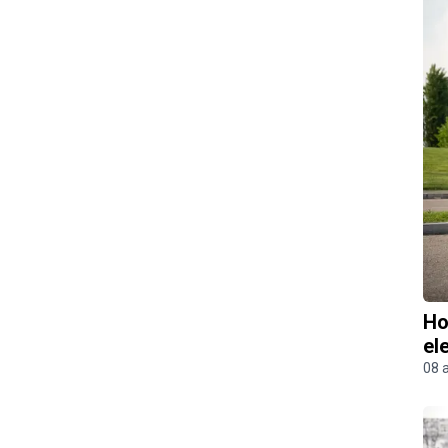
Ho
el
08 