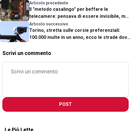
Articolo precedente
Il "metodo casalingo" per beffare le
telecamere: pensava di essere invisibile, ma
è finita malissimo
Articolo successivo
Torino, stretta sulle corsie preferenziali:
100.000 multe in un anno, ecco le strade dove
si rischia di più
Scrivi un commento
POST
Le Più Lette