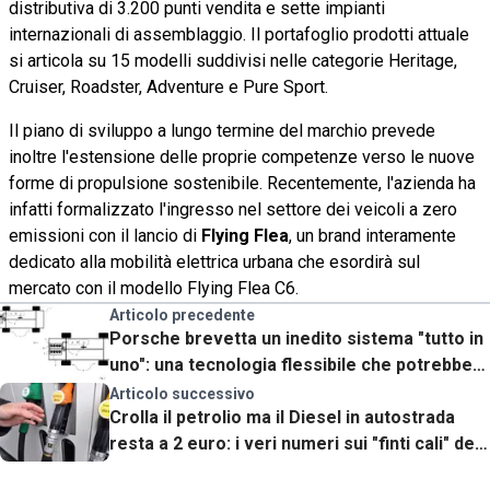
distributiva di 3.200 punti vendita e sette impianti
internazionali di assemblaggio. Il portafoglio prodotti attuale
si articola su 15 modelli suddivisi nelle categorie Heritage,
Cruiser, Roadster, Adventure e Pure Sport.
Il piano di sviluppo a lungo termine del marchio prevede
inoltre l'estensione delle proprie competenze verso le nuove
forme di propulsione sostenibile. Recentemente, l'azienda ha
infatti formalizzato l'ingresso nel settore dei veicoli a zero
emissioni con il lancio di
Flying Flea
, un brand interamente
dedicato alla mobilità elettrica urbana che esordirà sul
mercato con il modello Flying Flea C6.
Articolo precedente
Porsche brevetta un inedito sistema "tutto in
uno": una tecnologia flessibile che potrebbe
salvare il motore a combustione
Articolo successivo
Crolla il petrolio ma il Diesel in autostrada
resta a 2 euro: i veri numeri sui "finti cali" dei
carburanti