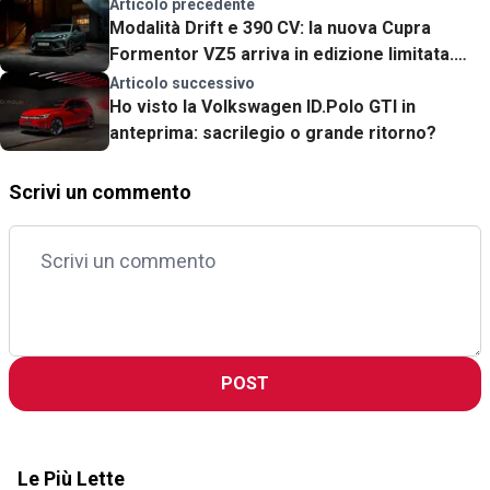
Articolo precedente
Modalità Drift e 390 CV: la nuova Cupra
Formentor VZ5 arriva in edizione limitata.
Quanto costa
Articolo successivo
Ho visto la Volkswagen ID.Polo GTI in
anteprima: sacrilegio o grande ritorno?
Scrivi un commento
POST
Le Più Lette