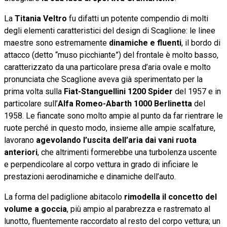
La
Titania Veltro
fu difatti un potente compendio di molti
degli elementi caratteristici del design di Scaglione: le linee
maestre sono estremamente
dinamiche e fluenti
, il bordo di
attacco (detto “muso picchiante”) del frontale è molto basso,
caratterizzato da una particolare presa d’aria ovale e molto
pronunciata che Scaglione aveva già sperimentato per la
prima volta sulla
Fiat-Stanguellini 1200 Spider
del 1957 e in
particolare sull’
Alfa Romeo-Abarth 1000 Berlinetta
del
1958. Le fiancate sono molto ampie al punto da far rientrare le
ruote perché in questo modo, insieme alle ampie scalfature,
lavorano
agevolando l’uscita dell’aria dai vani ruota
anteriori
, che altrimenti formerebbe una turbolenza uscente
e perpendicolare al corpo vettura in grado di inficiare le
prestazioni aerodinamiche e dinamiche dell’auto.
La forma del padiglione abitacolo
rimodella il concetto del
volume a goccia
, più ampio al parabrezza e rastremato al
lunotto, fluentemente raccordato al resto del corpo vettura; un