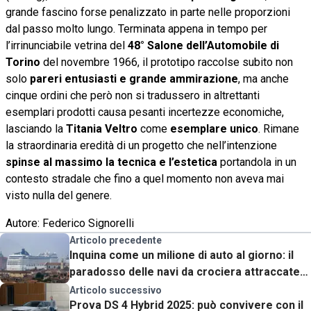
grande fascino forse penalizzato in parte nelle proporzioni
dal passo molto lungo. Terminata appena in tempo per
l’irrinunciabile vetrina del
48° Salone dell’Automobile di
Torino
del novembre 1966, il prototipo raccolse subito non
solo
pareri entusiasti e grande ammirazione
, ma anche
cinque ordini che però non si tradussero in altrettanti
esemplari prodotti causa pesanti incertezze economiche,
lasciando la
Titania Veltro
come
esemplare unico
. Rimane
la straordinaria eredità di un progetto che nell’intenzione
spinse al massimo la tecnica e l’estetica
portandola in un
contesto stradale che fino a quel momento non aveva mai
visto nulla del genere.
Autore: Federico Signorelli
Articolo precedente
Inquina come un milione di auto al giorno: il
paradosso delle navi da crociera attraccate
nei porti
Articolo successivo
Prova DS 4 Hybrid 2025: può convivere con il