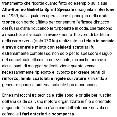
trattamento che ricorda quanto fatto ad esempio sulla sua
Alfa-Romeo Giulietta Sprint Speciale
disegnata in
Bertone
nel 1959, dalla quale recupera anche il principio della
coda
tronca
con bordo affilato per consentire l’efficace distacco
dei flussi d’aria riducendo le turbolenze in coda, che tendono
a risucchiare il veicolo in avanzamento. Il lavoro di battitura
della carrozzeria (solo 730 kg) realizzato su
telaio in acciaio
a trave centrale misto con telaietti scatolari
fu
estremamente complesso, non solo per lo spessore esiguo
del suscettibile alluminio selezionato, ma anche perché in
alcuni punti di maggior sollecitazione questo venne
necessariamente ripiegato e lavorato per creare
punti di
rinforzo, lembi scatolati e rigide curvature
arrivando a
generare quasi un sistema solidale tipo monoscocca.
Ennesimi tocchi tra tecnica e stile sono le griglie per l’uscita
dell’aria calda dal vano motore organizzate in file e orientate
seguendo l’ideale flusso d’aria che dall’anteriore scivola sul
cofano, e i
fari anteriori a scomparsa
.