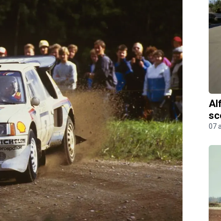
Al
sc
07 