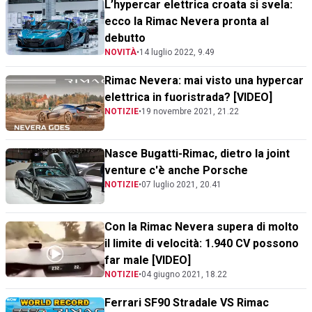
L’hypercar elettrica croata si svela:
ecco la Rimac Nevera pronta al
debutto
NOVITÀ
•
14 luglio 2022, 9.49
Rimac Nevera: mai visto una hypercar
elettrica in fuoristrada? [VIDEO]
NOTIZIE
•
19 novembre 2021, 21.22
Nasce Bugatti-Rimac, dietro la joint
venture c'è anche Porsche
NOTIZIE
•
07 luglio 2021, 20.41
Con la Rimac Nevera supera di molto
il limite di velocità: 1.940 CV possono
far male [VIDEO]
NOTIZIE
•
04 giugno 2021, 18.22
Ferrari SF90 Stradale VS Rimac