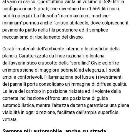
al vano di carico. Quest'ultimo vanta un volume di 589 litri in
configurazione 5 posti, che diventano ben 1.669 litri con i
sedili ripiegati. La filosofia "man-maximum, machine-
minimum" permea anche l'arioso abitacolo, dove colpiscono il
pavimento piatto nella fila posteriore ed il semplice
meccanismo di ribaltamento del divano.
Curati i materiali dell'ambiente interno e le plastiche della
plancia. Caratterizzata da linee razionali, è lontana
dall'avveniristico cruscotto della "sorellina" Civic ed offre
un'impressione di maggiore sobrietà ed eleganza. I sedili
ampi e confortevoli, l'illuminazione soffusa e i rivestimenti
dei pannelli porta consolidano un'immagine di diffusa qualità.
La leva del cambio in posizione rialzata ed il volante dalla
corretta inclinazione offrono una posizione di guida
automobilistica, mentre l'altezza da terra garantisce una piena
visibilità in ogni direzione, facilitata dall'ampia superficie
vetrata.
Sempre più automobile, anche su strada