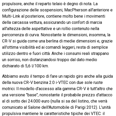
propulsore, anche il reparto telaio è degno di nota. La
configurazione delle sospensioni, MacPherson all'anteriore e
Multi-Link al posteriore, contiene molto bene i movimenti
della carcassa vettura, assicurando un confort di marcia
all'altezza delle aspettative e un rollio contenuto nella
percorrenza di curva. Nonostante le dimensioni, insomma, la
CR-V si guida come una berlina di medie dimensioni e, grazie
all'ottima visibilità ed ai comandi leggeri, resta di semplice
utilizzo dentro e fuori città. Anche i consumi reali strappano
un sorriso, non distanziandosi troppo dal dato medio
dichiarato di 5,6 l/100 km.
Abbiamo avuto il tempo di fare un rapido giro anche alla guida
della nuova CR-V benzina 2.0 i-VTEC con due sole ruote
motrici. Il modello d'accesso alla gamma CR-V è tutt'altro che
una versione "base", nonostante il probabile prezzo d'attacco
al di sotto dei 24.000 euro (nulla si sa del listino, che verrà
comunicato al Salone dell'Automobile di Parigi 2012). L'unità
propulsiva mantiene le caratteristiche tipiche dei VTEC: il