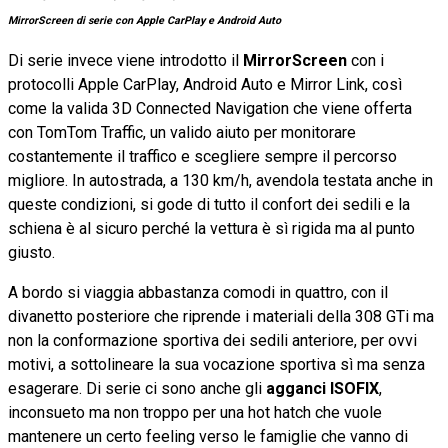
MirrorScreen di serie con Apple CarPlay e Android Auto
Di serie invece viene introdotto il
MirrorScreen
con i
protocolli Apple CarPlay, Android Auto e Mirror Link, così
come la valida 3D Connected Navigation che viene offerta
con TomTom Traffic, un valido aiuto per monitorare
costantemente il traffico e scegliere sempre il percorso
migliore. In autostrada, a 130 km/h, avendola testata anche in
queste condizioni, si gode di tutto il confort dei sedili e la
schiena è al sicuro perché la vettura è sì rigida ma al punto
giusto.
A bordo si viaggia abbastanza comodi in quattro, con il
divanetto posteriore che riprende i materiali della 308 GTi ma
non la conformazione sportiva dei sedili anteriore, per ovvi
motivi, a sottolineare la sua vocazione sportiva sì ma senza
esagerare. Di serie ci sono anche gli
agganci ISOFIX
,
inconsueto ma non troppo per una hot hatch che vuole
mantenere un certo feeling verso le famiglie che vanno di