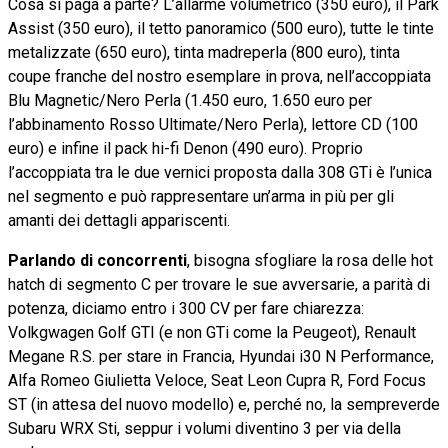
Cosa si paga a parte? L’allarme volumetrico (350 euro), il Park
Assist (350 euro), il tetto panoramico (500 euro), tutte le tinte
metalizzate (650 euro), tinta madreperla (800 euro), tinta
coupe franche del nostro esemplare in prova, nell’accoppiata
Blu Magnetic/Nero Perla (1.450 euro, 1.650 euro per
l’abbinamento Rosso Ultimate/Nero Perla), lettore CD (100
euro) e infine il pack hi-fi Denon (490 euro). Proprio
l’accoppiata tra le due vernici proposta dalla 308 GTi è l’unica
nel segmento e può rappresentare un’arma in più per gli
amanti dei dettagli appariscenti.
Parlando di concorrenti
, bisogna sfogliare la rosa delle hot
hatch di segmento C per trovare le sue avversarie, a parità di
potenza, diciamo entro i 300 CV per fare chiarezza:
Volkgwagen Golf GTI (e non GTi come la Peugeot), Renault
Megane R.S. per stare in Francia, Hyundai i30 N Performance,
Alfa Romeo Giulietta Veloce, Seat Leon Cupra R, Ford Focus
ST (in attesa del nuovo modello) e, perché no, la sempreverde
Subaru WRX Sti, seppur i volumi diventino 3 per via della