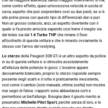
che ha maggiore aderenza, dando maggior inserimento sì ma,
come contro effetto, quasi un’eccessiva velocità in uscita di
curva, aspetto che può sorprendere così su due piedi, se si è
alle prime prese con questo tipo di differenziali duri e puri.
Non un grosso ostacolo, anzi, un aspetto divertente con il
quale si fa presto amicizia sapendo così trarre il meglio sia
dal telaio sia dal
1.6 Turbo THP
che rimane il fiore
all’occhiello di questa vettura e che è rimasto ovviamente lo
stesso con l’arrivo del restyling.
Lo sterzo
della Peugeot 308 GTi è un altro aspetto da pollice
in su di questa vettura e si dimostra assolutamente
all’altezza delle potenze in gioco. L’insieme appare
decisamente bilanciato, proprio lo sterzo risponde sempre
presente negli scarti e il rollio è praticamente inesistente,
così come il cambio (solo manuale, ottima scelta) non mostra
mai segni di fatica: i rapporti sono abbastanza corti e
permettono un bell’allungo. Bisogna dare il giusto merito ai
pneumatici
Michelin Pilot Sport
, perché senza di loro, e lo