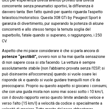
dico per esperienza diretta avendo provato una diretta
concorrente senza pneumatici sportivi, la differenza è
davvero tanta. Ben fatto quindi per quanto riguarda l’aspetto
telaistico/motoristico. Questa 308 GTi by Peugeot Sport è
garanzia di divertimento, pur superando la potenza di alcune
concorrenti e allo stesso tempo la temuta soglia del
superbollo, fatale quando si superano, o raggiungono, i 250
CV.
Aspetto che mi piace considerare è che si parla ancora di
potenze “gestibili”,
ovvero non si ha mai quella sensazione
di non sapere cosa si sta facendo. La vettura è sempre
assolutamente stabile (non l’abbiamo provata senza l’ESP, si
può disinserire all’occorrenza) quando si vuole osare lei
risponde ok e quando si vuole guidare tranquilli non c’è da
preoccuparsi. Proprio su questo aspetto si giocano i consumi,
che con una guida mista non sono mai scesi sotto i 10 km/l,
con il dovuto rapporto verso questo limite andando veloce e
verso l’alto (15 km/l) a velocità da codice o specialmente a