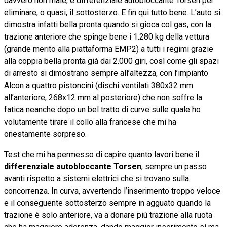
davvero non male, e differenziale autobloccante Torsen per
eliminare, o quasi, il sottosterzo. E fin qui tutto bene. L’auto si
dimostra infatti bella pronta quando si gioca col gas, con la
trazione anteriore che spinge bene i 1.280 kg della vettura
(grande merito alla piattaforma EMP2) a tutti i regimi grazie
alla coppia bella pronta già dai 2.000 giri, così come gli spazi
di arresto si dimostrano sempre all’altezza, con l’impianto
Alcon a quattro pistoncini (dischi ventilati 380x32 mm
all’anteriore, 268x12 mm al posteriore) che non soffre la
fatica neanche dopo un bel tratto di curve sulle quale ho
volutamente tirare il collo alla francese che mi ha
onestamente sorpreso.
Test che mi ha permesso di capire quanto lavori bene il
differenziale autobloccante Torsen
, sempre un passo
avanti rispetto a sistemi elettrici che si trovano sulla
concorrenza. In curva, avvertendo l’inserimento troppo veloce
e il conseguente sottosterzo sempre in agguato quando la
trazione è solo anteriore, va a donare più trazione alla ruota