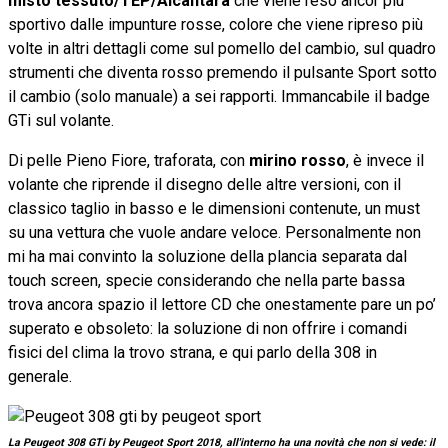
misto tessuto/TEP/Alcantara
che viene reso ancor più
sportivo dalle impunture rosse, colore che viene ripreso più
volte in altri dettagli come sul pomello del cambio, sul quadro
strumenti che diventa rosso premendo il pulsante Sport sotto
il cambio (solo manuale) a sei rapporti. Immancabile il badge
GTi sul volante.
Di pelle Pieno Fiore, traforata, con
mirino rosso
, è invece il
volante che riprende il disegno delle altre versioni, con il
classico taglio in basso e le dimensioni contenute, un must
su una vettura che vuole andare veloce. Personalmente non
mi ha mai convinto la soluzione della plancia separata dal
touch screen, specie considerando che nella parte bassa
trova ancora spazio il lettore CD che onestamente pare un po’
superato e obsoleto: la soluzione di non offrire i comandi
fisici del clima la trovo strana, e qui parlo della 308 in
generale.
La Peugeot 308 GTi by Peugeot Sport 2018, all'interno ha una novità che non si vede: il