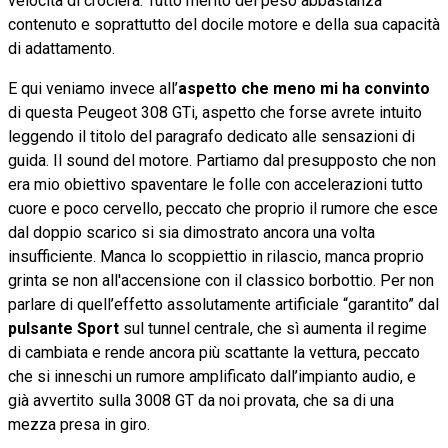
velocità di crociera. Tutto merito del peso abbastanza
contenuto e soprattutto del docile motore e della sua capacità
di adattamento.
E qui veniamo invece all’
aspetto che meno mi ha convinto
di questa Peugeot 308 GTi, aspetto che forse avrete intuito
leggendo il titolo del paragrafo dedicato alle sensazioni di
guida. Il sound del motore. Partiamo dal presupposto che non
era mio obiettivo spaventare le folle con accelerazioni tutto
cuore e poco cervello, peccato che proprio il rumore che esce
dal doppio scarico si sia dimostrato ancora una volta
insufficiente. Manca lo scoppiettio in rilascio, manca proprio
grinta se non all'accensione con il classico borbottio. Per non
parlare di quell’effetto assolutamente artificiale “garantito” dal
pulsante Sport
sul tunnel centrale, che sì aumenta il regime
di cambiata e rende ancora più scattante la vettura, peccato
che si inneschi un rumore amplificato dall’impianto audio, e
già avvertito sulla 3008 GT da noi provata, che sa di una
mezza presa in giro.