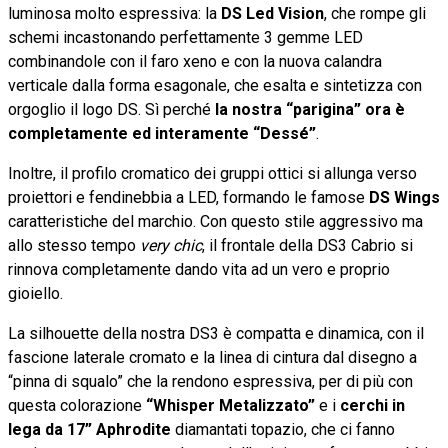
luminosa molto espressiva: la
DS Led Vision
, che rompe gli
schemi incastonando perfettamente 3 gemme LED
combinandole con il faro xeno e con la nuova calandra
verticale dalla forma esagonale, che esalta e sintetizza con
orgoglio il logo DS. Sì perché
la nostra “parigina” ora è
completamente ed interamente “Dessé”
.
Inoltre, il profilo cromatico dei gruppi ottici si allunga verso
proiettori e fendinebbia a LED, formando le famose
DS Wings
caratteristiche del marchio. Con questo stile aggressivo ma
allo stesso tempo
very chic
, il frontale della DS3 Cabrio si
rinnova completamente dando vita ad un vero e proprio
gioiello.
La silhouette della nostra DS3 è compatta e dinamica, con il
fascione laterale cromato e la linea di cintura dal disegno a
“pinna di squalo” che la rendono espressiva, per di più con
questa colorazione
“Whisper Metalizzato”
e i
cerchi in
lega da 17” Aphrodite
diamantati topazio, che ci fanno