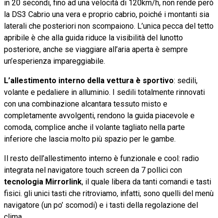
in 20 secondi, fino ad una velocità di 120km/h, non rende però
la DS3 Cabrio una vera e proprio cabrio, poiché i montanti sia
laterali che posteriori non scompaiono. L’unica pecca del tetto
apribile è che alla guida riduce la visibilità del lunotto
posteriore, anche se viaggiare all’aria aperta è sempre
un’esperienza impareggiabile.
L’allestimento interno della vettura è sportivo
: sedili,
volante e pedaliere in alluminio. I sedili totalmente rinnovati
con una combinazione alcantara tessuto misto e
completamente avvolgenti, rendono la guida piacevole e
comoda, complice anche il volante tagliato nella parte
inferiore che lascia molto più spazio per le gambe.
Il resto dell’allestimento interno è funzionale e cool: radio
integrata nel navigatore touch screen da 7 pollici con
tecnologia Mirrorlink
, il quale libera da tanti comandi e tasti
fisici. gli unici tasti che ritroviamo, infatti, sono quelli del menù
navigatore (un po’ scomodi) e i tasti della regolazione del
clima.