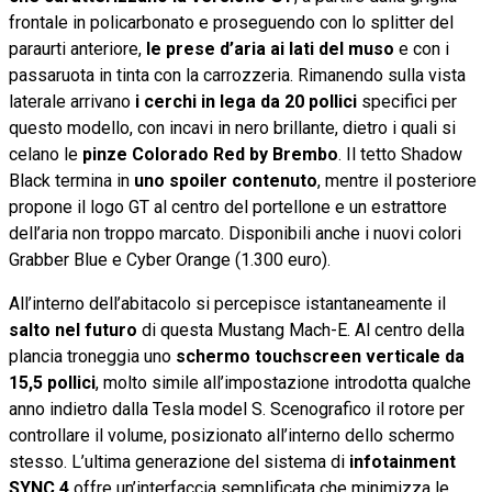
frontale in policarbonato e proseguendo con lo splitter del
paraurti anteriore,
le prese d’aria ai lati del muso
e con i
passaruota in tinta con la carrozzeria. Rimanendo sulla vista
laterale arrivano
i cerchi in lega da 20 pollici
specifici per
questo modello, con incavi in nero brillante, dietro i quali si
celano le
pinze Colorado Red
by Brembo
. Il tetto Shadow
Black termina in
uno spoiler contenuto
, mentre il posteriore
propone il logo GT al centro del portellone e un estrattore
dell’aria non troppo marcato. Disponibili anche i nuovi colori
Grabber Blue e Cyber Orange (1.300 euro).
All’interno dell’abitacolo si percepisce istantaneamente il
salto nel futuro
di questa Mustang Mach-E. Al centro della
plancia troneggia uno
schermo touchscreen verticale da
15,5 pollici
, molto simile all’impostazione introdotta qualche
anno indietro dalla Tesla model S. Scenografico il rotore per
controllare il volume, posizionato all’interno dello schermo
stesso. L’ultima generazione del sistema di
infotainment
SYNC
4
offre un’interfaccia semplificata che minimizza le