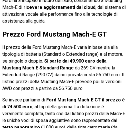
Ford ha anticipato il futuro dell’auto, consentendo a Mustang
Mach-E di
ricevere aggiornamenti dal cloud
, dal sistema di
attivazione vocale alle performance fino alle tecnologie di
assistenza alla guida.
Prezzo Ford Mustang Mach-E GT
Il prezzo della Ford Mustang Mach-E varia in base sia alla
tipologia di batteria (Standard o Extended range) e al motore,
se singolo o doppio.
Si parte dai 49.900 euro della
Mustang Mach-E Standard Range
da 269 CV mentre la
Extended Range (290 CV) da noi provata costa 56.750 euro. Il
listino prezzi della Mustang Mach-E prevede poi le versioni
AWD con prezzi a partire da 56.750 euro.
Se invece parliamo di
Ford Mustang Mach-E GT il prezzo è
di 74.500 euro
, al top della gamma. La dotazione è
veramente completa, tanto che dal listino prezzi della Mach-E
le uniche voci di spesa aggiuntive sono rappresentate dal
tetto panoramico
(1.000 euro), dalla tinta carrozzeria (da