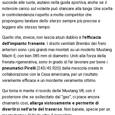
succede alle ruote, aiutano nella guida sportiva, anche se il
notevole carico sul volante può stancare alla lunga. Una scelta
in controtendenza rispetto a molte competitor che
propongono tarature dello sterzo sempre più precise e
leggere allo stesso tempo.
Quello che, invece, non lascia alcun dubbio è
l’efficacia
dell’impianto frenante
. I dischi ventilati Brembo dei freni
anteriori sono i più grandi mai montati su un modello Mustang
Mach-E, con ben 385 mm di diametro. Uniti alla forza della
frenata rigenerativa, sono in grado di far lavorare per bene i
pneumatici Pirelli
(245/45 R20) dalla mescola creata in
collaborazione con la Casa americana, per un risultato
veramente efficace e un mordente veramente ottimo.
Qui torna in mente il ricordo delle Mustang V8, con il
posteriore che se sollecitato dal “gas”, ci piace ancora
chiamarlo così,
allarga vistosamente e permette di
divertirsi nell’arte del traverso
. Non banale, specie per un