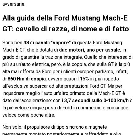
avversarie.
Alla guida della Ford Mustang Mach-E
GT: cavallo di razza, di nome e di fatto
Sono ben
487 i cavalli "vapore"
di questa Ford Mustang
Mach-E GT, che è dotata di
due motori, uno per assale
, in
grado di garantire la trazione integrale. Quello che interessa di
più su un’auto elettrica, però, è la coppia, che sulla GT è la più
alta mai offerta da Ford per i clienti europei: parliamo, infatti,
di
860 Nm di coppia
, ovvero quasi il 15% in più rispetto
all’esclusiva supercar ad alte prestazioni Ford GT. Ma per
inquadrare meglio l'auto un'altro primato della Mach-E GT è
dato dall’accelerazione: con i
3,7 secondi sullo 0-100 km/h
è
la più veloce cinque posti di Ford in commercio e comunque
veloce come poche altre.
Non solo: il propulsore di tipo sincrono a magnete
permanente montato posteriormente e raffreddato a olio