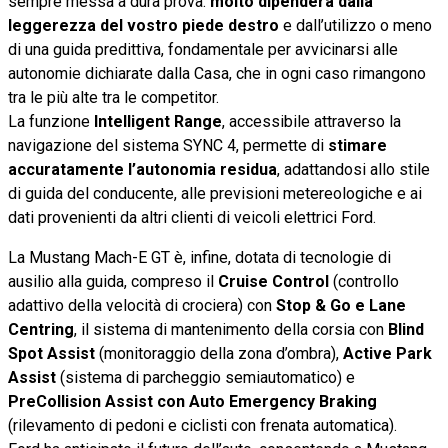
sempre messa a dura prova:
molto dipenderà dalla
leggerezza del vostro piede
destro
e dall’utilizzo o meno
di una guida predittiva, fondamentale per avvicinarsi alle
autonomie dichiarate dalla Casa, che in ogni caso rimangono
tra le più alte tra le competitor.
La funzione
Intelligent Range
, accessibile attraverso la
navigazione del sistema SYNC 4, permette di
stimare
accuratamente l’autonomia residua
, adattandosi allo stile
di guida del conducente, alle previsioni metereologiche e ai
dati provenienti da altri clienti di veicoli elettrici Ford.
La Mustang Mach-E GT è, infine, dotata di tecnologie di
ausilio alla guida, compreso il
Cruise Control
(controllo
adattivo della velocità di crociera) con
Stop & Go e Lane
Centring
, il sistema di mantenimento della corsia con
Blind
Spot Assist
(monitoraggio della zona d’ombra),
Active Park
Assist
(sistema di parcheggio semiautomatico) e
PreCollision Assist con Auto Emergency Braking
(rilevamento di pedoni e ciclisti con frenata automatica).