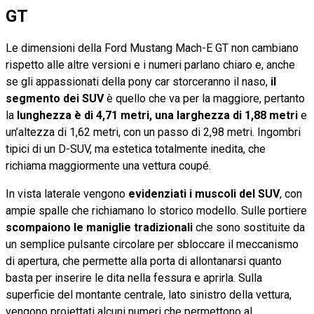
GT
Le dimensioni della Ford Mustang Mach-E GT non cambiano
rispetto alle altre versioni e i numeri parlano chiaro e, anche
se gli appassionati della pony car storceranno il naso,
il
segmento dei SUV
è quello che va per la maggiore, pertanto
la
lunghezza è di 4,71 metri, una larghezza di 1,88 metri
e
un’altezza di 1,62 metri, con un passo di 2,98 metri. Ingombri
tipici di un D-SUV, ma estetica totalmente inedita, che
richiama maggiormente una vettura coupé.
In vista laterale vengono
evidenziati i muscoli del SUV
, con
ampie spalle che richiamano lo storico modello. Sulle portiere
scompaiono le maniglie tradizionali
che sono sostituite da
un semplice pulsante circolare per sbloccare il meccanismo
di apertura, che permette alla porta di allontanarsi quanto
basta per inserire le dita nella fessura e aprirla. Sulla
superficie del montante centrale, lato sinistro della vettura,
vengono proiettati alcuni numeri che permettono al