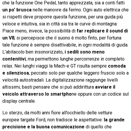
che la funzione One Pedal, tanto apprezzata, sia a conti fatti
un po’ brusca
nelle manovre da fermo. Ogni auto elettrica che
si rispetti deve proporre questa funzione, per una guida più
veloce e intuitiva, sia in città sia tra le curve di montagna.
Piace meno, invece, la possibilità di
far replicare il sound di
un V8
, si percepisce che il suono è molto finto, per fortuna
tale funzione è sempre disattivabile, in ogni modalità di guida.
L’abitacolo ben insonorizzato,
i sedili sono meno
contenitivi
, ma permettono lunghe percorrenze in completo
relax. Nei lunghi viaggi la Mach-e GT risulta sempre
comoda
e silenziosa
, peccato solo per qualche leggero fruscio solo a
velocità autostradali. La digitalizzazione raggiunge livelli
altissimi, basti pensare che si può addirittura
avviare il
veicolo attraverso lo smartpho
ne oppure con un codice sul
display centrale.
Lo sterzo, da molti anni fiore all’occhiello delle vetture
europee targate Ford, non tradisce le aspettative:
la grande
precisione e la buona comunicazione
di quello che