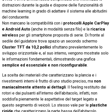
distrazioni durante la guida e dispone delle funzionalità di
machine learning in grado di adattare il sistema alle abitudini
del conducente.
Non mancano la compatibilità con i
protocolli Apple CarPlay
e Android Auto
(anche in modalità senza filo) e la
ricarica
wireless
per gli smartphone proposta di serie. Di fronte al
sedile del guidatore trova spazio un secondo schermo
Cluster TFT da 10,2 pollici
sfruttano prevalentemente lo
sviluppo orizzontale e, al suo interno, vengono mostrate solo
le informazioni fondamentali, dimostrando una grafica
semplice ed essenziale e non riconfigurabile
.
La scelta dei materiali che caratterizzano la plancia e i
rivestimenti interni è frutto di uno studio preciso, ma
non
maniacalmente attento ai dettagli
. Il feeling restituito dai
rotori e dai pulsanti all’interno dell’abitacolo, infatti, non
soddisfa pienamente le aspettative del target legato a
questo segmento di veicoli. Lo stesso vale per le
plastiche
rigide
che caratterizzano la parte bassa dell’abitacolo,