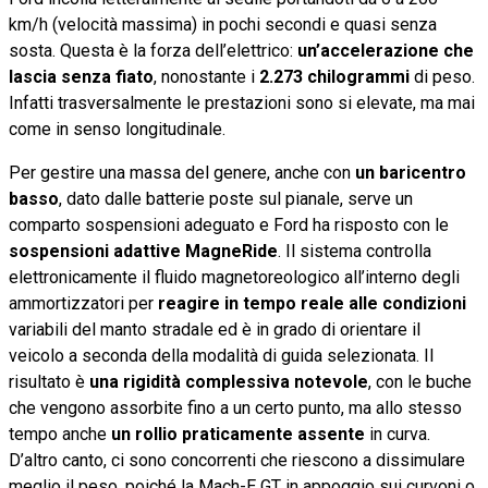
km/h (velocità massima) in pochi secondi e quasi senza
sosta. Questa è la forza dell’elettrico:
un’accelerazione che
lascia senza fiato
, nonostante i
2.273 chilogrammi
di peso.
Infatti trasversalmente le prestazioni sono si elevate, ma mai
come in senso longitudinale.
Per gestire una massa del genere, anche con
un baricentro
basso
, dato dalle batterie poste sul pianale, serve un
comparto sospensioni adeguato e Ford ha risposto con le
sospensioni adattive MagneRide
. Il sistema controlla
elettronicamente il fluido magnetoreologico all’interno degli
ammortizzatori per
reagire in tempo reale alle condizioni
variabili del manto stradale ed è in grado di orientare il
veicolo a seconda della modalità di guida selezionata. Il
risultato è
una rigidità complessiva notevole
, con le buche
che vengono assorbite fino a un certo punto, ma allo stesso
tempo anche
un rollio praticamente assente
in curva.
D’altro canto, ci sono concorrenti che riescono a dissimulare
meglio il peso, poiché la Mach-E GT in appoggio sui curvoni o