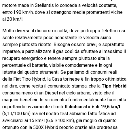
motore made in Stellantis lo concede a velocità costante,
entro i 90 km/h, dove si ottengono medie promettenti vicine
ai 20 km/l.
Molto diverso il discorso in città, dove purtroppo l'elettrico si
sente relativamente poco nonostante le velocità siano
sempre piuttosto ridotte. Bisogna essere bravi, e soprattutto
imparare, a parzializzare il gas così da sfruttare al massimo il
recupero energetico e tenere sempre piuttosto alta la
percentuale di batteria, visibile comodamente e in ogni
istante dal quadro strumenti. Se parliamo di consumi reali
della Fiat Tipo Hybrid, la Casa torinese è fin troppo ottimistica
nel dire, come recita il comunicato stampa, che la
Tipo Hybrid
consuma meno di un Diesel nel ciclo urbano, visto che il
maggior beneficio lo si riscontra fondamentalmente fuori città
rispettando ovviamente i limiti.
Il dichiarato è di 19,6 km/l
(5,1 l/100 km) ma nel nostro test abbiamo fatto fatica ad
avvicinarci ai 15 km/l (6,6 l/100 km), già meglio di quanto
ottenuto con la 500X Hybrid proprio grazie alla pregressa