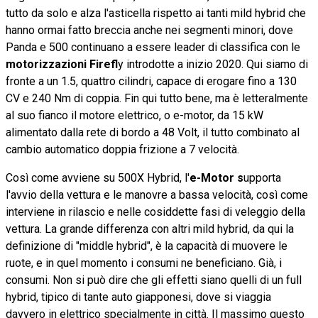
tutto da solo e alza l'asticella rispetto ai tanti mild hybrid che
hanno ormai fatto breccia anche nei segmenti minori, dove
Panda e 500 continuano a essere leader di classifica con le
motorizzazioni Firefl
y introdotte a inizio 2020. Qui siamo di
fronte a un 1.5, quattro cilindri, capace di erogare fino a 130
CV e 240 Nm di coppia. Fin qui tutto bene, ma è letteralmente
al suo fianco il motore elettrico, o e-motor, da 15 kW
alimentato dalla rete di bordo a 48 Volt, il tutto combinato al
cambio automatico doppia frizione a 7 velocità.
Così come avviene su 500X Hybrid, l'
e-Motor s
upporta
l'avvio della vettura e le manovre a bassa velocità, così come
interviene in rilascio e nelle cosiddette fasi di veleggio della
vettura. La grande differenza con altri mild hybrid, da qui la
definizione di "middle hybrid", è la capacità di muovere le
ruote, e in quel momento i consumi ne beneficiano. Già, i
consumi. Non si può dire che gli effetti siano quelli di un full
hybrid, tipico di tante auto giapponesi, dove si viaggia
davvero in elettrico specialmente in città. Il massimo questo