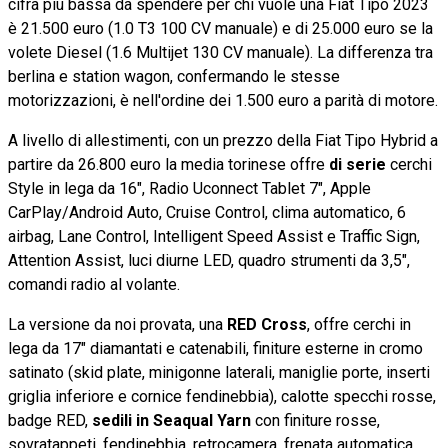
cifra più bassa da spendere per chi vuole una Fiat Tipo 2023
è 21.500 euro (1.0 T3 100 CV manuale) e di 25.000 euro se la
volete Diesel (1.6 Multijet 130 CV manuale). La differenza tra
berlina e station wagon, confermando le stesse
motorizzazioni, è nell'ordine dei 1.500 euro a parità di motore.
A livello di allestimenti, con un prezzo della Fiat Tipo Hybrid a
partire da 26.800 euro la media torinese offre
di serie
cerchi
Style in lega da 16", Radio Uconnect Tablet 7", Apple
CarPlay/Android Auto, Cruise Control, clima automatico, 6
airbag, Lane Control, Intelligent Speed Assist e Traffic Sign,
Attention Assist, luci diurne LED, quadro strumenti da 3,5",
comandi radio al volante.
La versione da noi provata, una
RED Cross
, offre cerchi in
lega da 17" diamantati e catenabili, finiture esterne in cromo
satinato (skid plate, minigonne laterali, maniglie porte, inserti
griglia inferiore e cornice fendinebbia), calotte specchi rosse,
badge RED,
sedili in Seaqual Yarn
con finiture rosse,
sovratappeti, fendinebbia, retrocamera, frenata automatica