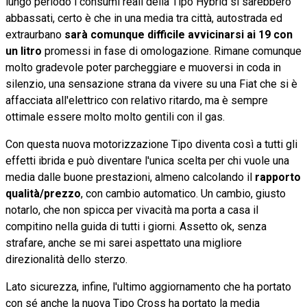
lungo periodo i consumi reali della Tipo Hybrid si sarebbero
abbassati, certo è che in una media tra città, autostrada ed
extraurbano
sarà comunque difficile avvicinarsi ai 19 con
un litro
promessi in fase di omologazione. Rimane comunque
molto gradevole poter parcheggiare e muoversi in coda in
silenzio, una sensazione strana da vivere su una Fiat che si è
affacciata all'elettrico con relativo ritardo, ma è sempre
ottimale essere molto molto gentili con il gas.
Con questa nuova motorizzazione Tipo diventa così a tutti gli
effetti ibrida e può diventare l'unica scelta per chi vuole una
media dalle buone prestazioni, almeno calcolando il
rapporto
qualità/prezzo
, con cambio automatico. Un cambio, giusto
notarlo, che non spicca per vivacità ma porta a casa il
compitino nella guida di tutti i giorni. Assetto ok, senza
strafare, anche se mi sarei aspettato una migliore
direzionalità dello sterzo.
Lato sicurezza, infine, l'ultimo aggiornamento che ha portato
con sé anche la nuova Tipo Cross ha portato la media