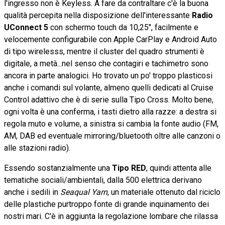
l'ingresso non è Keyless. A fare da contraltare c'è la buona
qualità percepita nella disposizione dell'interessante
Radio
UConnect 5
con schermo touch da 10,25", facilmente e
velocemente configurabile con Apple CarPlay e Android Auto
di tipo wirelesss, mentre il cluster del quadro strumenti è
digitale, a metà...nel senso che contagiri e tachimetro sono
ancora in parte analogici. Ho trovato un po' troppo plasticosi
anche i comandi sul volante, almeno quelli dedicati al Cruise
Control adattivo che è di serie sulla Tipo Cross. Molto bene,
ogni volta è una conferma, i tasti dietro alla razze: a destra si
regola muto e volume, a sinistra si cambia la fonte audio (FM,
AM, DAB ed eventuale mirroring/bluetooth oltre alle canzoni o
alle stazioni radio).
Essendo sostanzialmente una
Tipo RED
, quindi attenta alle
tematiche sociali/ambientali, dalla 500 elettrica derivano
anche i sedili in
Seaqual Yarn
, un materiale ottenuto dal riciclo
delle plastiche purtroppo fonte di grande inquinamento dei
nostri mari. C'è in aggiunta la regolazione lombare che rilassa